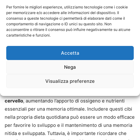
proteggendo il cervello dall’infiammazione e dallo
stress
Per fornire le migliori esperienze, utilizziamo tecnologie come i cookie
ossidativo
. L’olio d’oliva extra vergine è una componente
per memorizzare e/o accedere alle informazioni del dispositivo. Il
consenso a queste tecnologie ci permetterà di elaborare dati come il
chiave della dieta mediterranea, che è stata associata a
comportamento di navigazione o ID unici su questo sito. Non
numerosi benefici per la salute cerebrale. Ricco di grassi
acconsentire o ritirare il consenso può influire negativamente su alcune
monoinsaturi e antiossidanti,
l’olio d’oliva
può aiutare a
caratteristiche e funzioni.
proteggere il cervello dall’infiammazione
e a migliorare la
memoria e la funzione cognitiva nel tempo.
Accetta
Nega
Il
cioccolato fondente
, con il suo alto contenuto di cacao,
è una fonte ricca di flavonoidi, antiossidanti che possono
Visualizza preferenze
favorire la salute cerebrale. Consumato con moderazione,
il cioccolato fondente può
migliorare il flusso sanguigno al
cervello
, aumentando l’apporto di ossigeno e nutrienti
essenziali per una memoria ottimale. Includere questi cibi
nella propria dieta quotidiana può essere un modo efficace
per favorire lo sviluppo e il mantenimento di una memoria
nitida e sviluppata. Tuttavia, è importante ricordare che