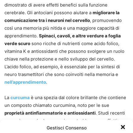
dimostrato di avere effetti benefici sulla funzione
cerebrale. Gli antociani possono aiutare a
migliorare la
comunicazione tra i neuroni nel cervello
, promuovendo
così una memoria più nitida e una maggiore capacità di
apprendimento.
Spinaci, cavoli, e altre verdure a foglia
verde scuro
sono ricche di nutrienti come acido folico,
vitamina K e antiossidanti che possono svolgere un ruolo
chiave nella protezione e nello sviluppo del cervello.
L’acido folico, ad esempio, è essenziale per la sintesi di
neuro trasmettitori che sono coinvolti nella memoria e
nell’apprendimento
.
La
curcuma
è una spezia dal colore brillante che contiene
un composto chiamato curcumina, noto per le sue
proprietà antinfiammatorie e antiossidanti
. Studi recenti
suggeriscono che la curcumina potrebbe avere effetti
Gestisci Consenso
benefici sulla funzione cognitiva e sulla memoria,