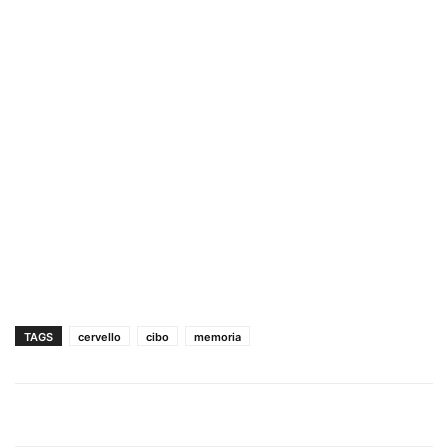
TAGS
cervello
cibo
memoria