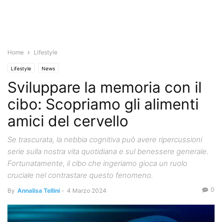
Home
Lifestyle
Lifestyle
News
Sviluppare la memoria con il
cibo: Scopriamo gli alimenti
amici del cervello
Se trascurata, la nebbia cognitiva può avere ripercussioni
serie sulla nostra vita quotidiana e sul benessere generale.
Fortunatamente, il cibo che ingeriamo gioca un ruolo
cruciale nel contrastare questo fenomeno.
0
By
Annalisa Tellini
-
4 Marzo 2024