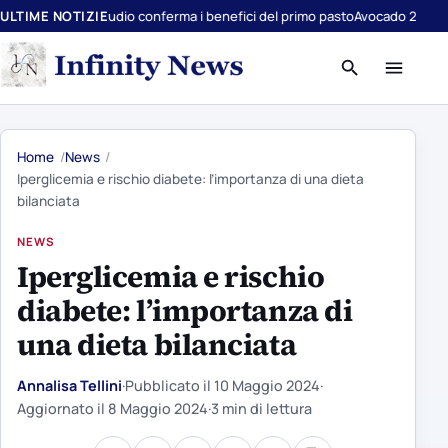
no studio conferma i benefici del primo pasto
ULTIME NOTIZIE
Avocado 2.0: scoperto il gen
Apri
Apri
ricerca
menu
Home
News
Iperglicemia e rischio diabete: l’importanza di una dieta
bilanciata
NEWS
Iperglicemia e rischio
diabete: l’importanza di
una dieta bilanciata
Annalisa Tellini
·
Pubblicato il
10 Maggio 2024
·
Aggiornato il
8 Maggio 2024
·
3 min di lettura