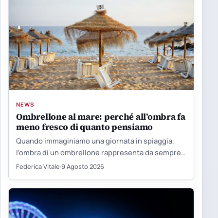
NEWS
Ombrellone al mare: perché all’ombra fa
meno fresco di quanto pensiamo
Quando immaginiamo una giornata in spiaggia,
l’ombra di un ombrellone rappresenta da sempre
il simbolo del refrigerio: un…
Federica Vitale
·
9 Agosto 2026