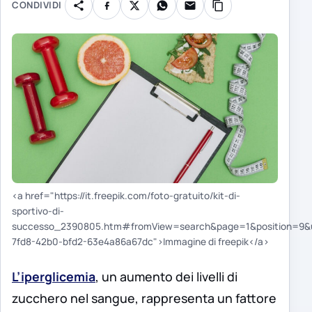
CONDIVIDI
<a href="https://it.freepik.com/foto-gratuito/kit-di-
sportivo-di-
successo_2390805.htm#fromView=search&page=1&position=9&
7fd8-42b0-bfd2-63e4a86a67dc">Immagine di freepik</a>
L’iperglicemia
, un aumento dei livelli di
zucchero nel sangue, rappresenta un fattore