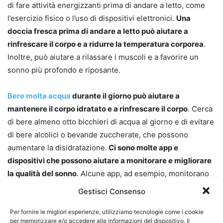
di fare attività energizzanti prima di andare a letto, come
l’esercizio fisico o l’uso di dispositivi elettronici.
Una
doccia fresca prima di andare a letto può aiutare a
rinfrescare il corpo e a ridurre la temperatura corporea
.
Inoltre, può aiutare a rilassare i muscoli e a favorire un
sonno più profondo e riposante.
Bere molta acqua
durante il giorno può aiutare a
mantenere il corpo idratato e a rinfrescare il corpo
. Cerca
di bere almeno otto bicchieri di acqua al giorno e di evitare
di bere alcolici o bevande zuccherate, che possono
aumentare la disidratazione.
Ci sono molte app e
dispositivi che possono aiutare a monitorare e migliorare
la qualità del sonno
. Alcune app, ad esempio, monitorano
la temperatura della camera da letto e forniscono consigli
Gestisci Consenso
su come migliorare la qualità del sonno in base alle
condizioni dell’ambiente. Inoltre,
ci sono dispositivi di
Per fornire le migliori esperienze, utilizziamo tecnologie come i cookie
per memorizzare e/o accedere alle informazioni del dispositivo. Il