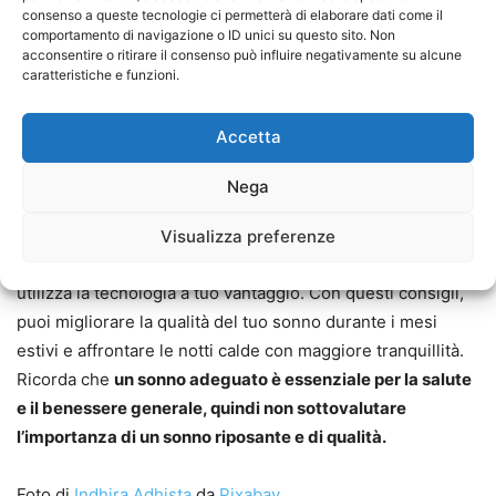
raffreddamento del letto che possono aiutare a
consenso a queste tecnologie ci permetterà di elaborare dati come il
mantenere la temperatura del letto fresca e confortevole
comportamento di navigazione o ID unici su questo sito. Non
acconsentire o ritirare il consenso può influire negativamente su alcune
durante la notte.
caratteristiche e funzioni.
In conclusione, dormire bene con il caldo dell’estate può
Accetta
essere una sfida, ma ci sono molte cose che puoi fare per
migliorare la qualità del tuo sonno. Scegli il materasso
Nega
giusto, le lenzuola e le coperte, mantieni la camera da letto
fresca, scegli il momento giusto per dormire, fai la doccia
Visualizza preferenze
prima di dormire, bevi molta acqua durante il giorno e
utilizza la tecnologia a tuo vantaggio. Con questi consigli,
puoi migliorare la qualità del tuo sonno durante i mesi
estivi e affrontare le notti calde con maggiore tranquillità.
Ricorda che
un sonno adeguato è essenziale per la salute
e il benessere generale, quindi non sottovalutare
l’importanza di un sonno riposante e di qualità.
Foto di
Indhira Adhista
da
Pixabay