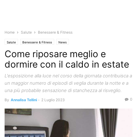
Home
Salute
Benessere & Fitness
Salute
Benessere & Fitness
News
Come riposare meglio e
dormire con il caldo in estate
L'esposizione alla luce nel corso della giornata contribuisca a
un maggior numero di episodi di veglia durante la notte e a
una più probabile sensazione di stanchezza al risveglio.
0
By
Annalisa Tellini
-
2 Luglio 2023