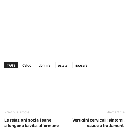
TAGS
Caldo
dormire
estate
riposare
Previous article
Next article
Le relazioni sociali sane
Vertigini cervicali: sintomi,
allungano la vita, affermano
cause e trattamenti