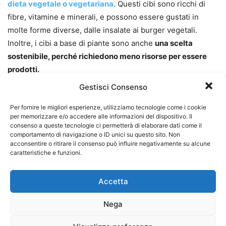
dieta vegetale o vegetariana
. Questi cibi sono ricchi di
fibre, vitamine e minerali, e possono essere gustati in
molte forme diverse, dalle insalate ai burger vegetali.
Inoltre, i cibi a base di piante sono anche
una scelta
sostenibile, perché richiedono meno risorse per essere
prodotti.
Gestisci Consenso
Gli alimenti colorati sono un’altra tendenza alimentare per
Per fornire le migliori esperienze, utilizziamo tecnologie come i cookie
l’estate 2023
. Questi cibi sono non solo belli da vedere,
per memorizzare e/o accedere alle informazioni del dispositivo. Il
ma anche ricchi di nutrienti. Ad esempio, la frutta e la
consenso a queste tecnologie ci permetterà di elaborare dati come il
verdura di colore arancione, come le carote, le pesche e il
comportamento di navigazione o ID unici su questo sito. Non
acconsentire o ritirare il consenso può influire negativamente su alcune
mango, sono ricche di vitamina A.
La
verdura di colore
caratteristiche e funzioni.
verde
scuro, come gli spinaci e i broccoli, sono ricchi di
ferro e calcio
. Inoltre, i cibi colorati sono anche gustosi e
Accetta
possono essere utilizzati in molti piatti diversi.
Nega
I cibi da strada, come i panini, i taco e i kebab, sono