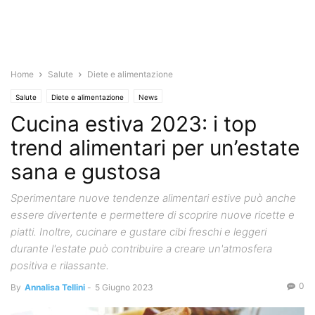
Home
Salute
Diete e alimentazione
Salute
Diete e alimentazione
News
Cucina estiva 2023: i top
trend alimentari per un’estate
sana e gustosa
Sperimentare nuove tendenze alimentari estive può anche
essere divertente e permettere di scoprire nuove ricette e
piatti. Inoltre, cucinare e gustare cibi freschi e leggeri
durante l'estate può contribuire a creare un'atmosfera
positiva e rilassante.
0
By
Annalisa Tellini
-
5 Giugno 2023