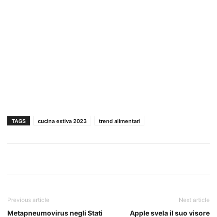
TAGS
cucina estiva 2023
trend alimentari
Previous article
Next article
Metapneumovirus negli Stati
Apple svela il suo visore