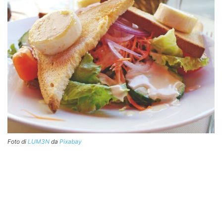
Foto di
LUM3N
da
Pixabay