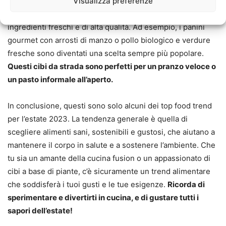
Visualizza preferenze
sempre stati popolari durante l’estate
. Quest’anno, il trend
alimentare si sposta verso cibi da strada di qualità, fatti con
ingredienti freschi e di alta qualità. Ad esempio, i panini
gourmet con arrosti di manzo o pollo biologico e verdure
fresche sono diventati una scelta sempre più popolare.
Questi cibi da strada sono perfetti per un pranzo veloce o
un pasto informale all’aperto.
In conclusione, questi sono solo alcuni dei top food trend
per l’estate 2023. La tendenza generale è quella di
scegliere alimenti sani, sostenibili e gustosi, che aiutano a
mantenere il corpo in salute e a sostenere l’ambiente. Che
tu sia un amante della cucina fusion o un appassionato di
cibi a base di piante, c’è sicuramente un trend alimentare
che soddisferà i tuoi gusti e le tue esigenze.
Ricorda di
sperimentare e divertirti in cucina, e di gustare tutti i
sapori dell’estate!