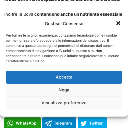
Inoltre le uova
contengono anche un nutriente essenziale
chiamato colina
, essenziale per un metabolismo sano. Un
Gestisci Consenso
gruppo di studi ha scoperto che i pazienti obesi che
Per fornire le migliori esperienze, utilizziamo tecnologie come i cookie
seguivano
una dieta a basso contenuto di grassi e
per memorizzare e/o accedere alle informazioni del dispositivo. Il
mangiavano uova hanno
perso peso
.
Un singolo uovo
consenso a queste tecnologie ci permetterà di elaborare dati come il
comportamento di navigazione o ID unici su questo sito. Non
offre
circa il 20-25% del fabbisogno giornaliero di colina
.
acconsentire o ritirare il consenso può influire negativamente su alcune
Ancora più importante, la colina è essenziale per
produrre
caratteristiche e funzioni.
una sostanza necessaria per rimuovere quel colesterolo
dannoso dal fegato e nell’intestino
.
Accetta
Foto di
congerdesign
da
Pixabay
Nega
Visualizza preferenze
Facebook
Facebook Messenger
WhatsApp
Telegram
Twitter