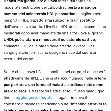
Il consumo giornaliero di uova
intere durante una
moderata restrizione dei carboidrati
porta a maggiori
aumenti del colesterolo HDL plasmatico
e miglioramenti
nei profili HDL rispetto all’assunzione di un sostituto
dell’uovo senza tuorlo. I livelli di HDL dei partecipanti sono
migliorati dopo aver mangiato da una a tre uova al giorno.
L’HDL può aiutare a rimuovere il colesterolo cattivo,
chiamato LDL, dalle pareti delle arterie, ovvero i vasi
sanguigni che forniscono ossigeno ricco dal cuore ai
tessuti del corpo.
Se c’è abbastanza HDL disponibile nel corpo, si attaccherà
effettivamente all’LDL che si sta accumulando nelle arterie
può portare a una forma di malattia cardiaca nota come
aterosclerosi
e trasporterà attraverso il flusso sanguigno
fino a
raggiungere il fegato
. Il fegato rimuove il
colesterolo dannoso scaricandolo nell’intestino
attraverso
la bile dove verrà espulso bene, andando al numero due.