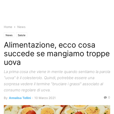
Home
News
News
Salute
Alimentazione, ecco cosa
succede se mangiamo troppe
uova
La prima cosa che viene in mente quando sentiamo la parola
"uova" è il colesterolo. Quindi, potrebbe essere una
sorpresa vedere il termine "bruciare i grassi" associato al
consumo regolare di uova.
0
By
Annalisa Tellini
-
10 Marzo 2021