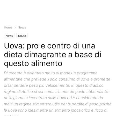
Home
News
News
Salute
Uova: pro e contro di una
dieta dimagrante a base di
questo alimento
Di recente è diventato molto di moda un programma
alimentare che prevede il solo consumo di uova e promette
di far perdere peso più velocemente. In questo drastico
regime dietetico si consuma almeno un pasto abbondante
della giornata incentrato sulle uova ed è considerato da
molti un regime alimentare utile per la perdita di peso poiché
le uova sono idealmente un alimento ipocalorico e ricco di