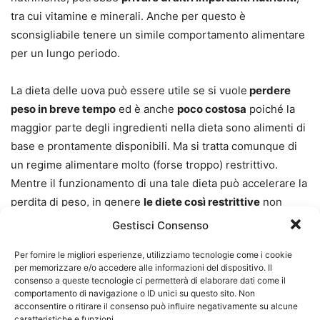
tra cui vitamine e minerali. Anche per questo è
sconsigliabile tenere un simile comportamento alimentare
per un lungo periodo.
La dieta delle uova può essere utile se si vuole
perdere
peso in breve tempo
ed è anche
poco costosa
poiché la
maggior parte degli ingredienti nella dieta sono alimenti di
base e prontamente disponibili. Ma si tratta comunque di
un regime alimentare molto (forse troppo) restrittivo.
Mentre il funzionamento di una tale dieta può accelerare la
perdita di peso, in genere
le diete così restrittive
non
sono sostenibili a lungo termine. In molti finiscono infatti
Gestisci Consenso
per ingrassare dopo aver seguito diete restrittive.
Per fornire le migliori esperienze, utilizziamo tecnologie come i cookie
per memorizzare e/o accedere alle informazioni del dispositivo. Il
Inoltre un alimentazione così selettiva, può aumentare
il
consenso a queste tecnologie ci permetterà di elaborare dati come il
comportamento di navigazione o ID unici su questo sito. Non
rischio di carenza nutrizionale
e mancanza di energia.
acconsentire o ritirare il consenso può influire negativamente su alcune
Bisogna anche ricordare che mangiare uova senza
caratteristiche e funzioni.