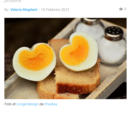
proteine
0
By
Valeria Magliani
-
15 Febbraio 2021
Foto di
congerdesign
da
Pixabay