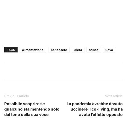
TAGS
alimentazione
benessere
dieta
salute
uova
Previous article
Next article
Possibile scoprire se
La pandemia avrebbe dovuto
qualcuno sta mentendo solo
uccidere il co-living, ma ha
dal tono della sua voce
avuto l’effetto opposto