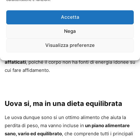
moderazione può causare problemi digestivi. Una dieta a
base di sole uova è infatti priva di fibre e può causare
Accetta
problemi gastrointestinali
.
Nega
Inoltre, consumando molte uova, bisogna prestare
Visualizza preferenze
attenzione anche ai livelli di colesterolo
e la mancanza di
carboidrati nella dieta può anche far sentire
stanchi ed
affaticati
, poiché il corpo non ha fonti di energia idonee su
cui fare affidamento.
Uova si, ma in una dieta equilibrata
Le uova dunque sono si un ottimo alimento che aiuta la
perdita di peso, ma vanno incluse in
un piano alimentare
sano, vario ed equilibrato
, che comprende tutti i principali