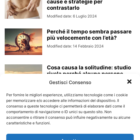
cause e strategie per
contrastarlo
Modified date: 6 Luglio 2024
Perché il tempo sembra passare
più velocemente con l’età?
Modified date: 14 Febbraio 2024
Cosa causa la solitudine: studio
rivela perché alcune persone
diventano più...
Gestisci Consenso
Modified date: 6 Dicembre 2022
Per fornire le migliori esperienze, utilizziamo tecnologie come i cookie
per memorizzare e/o accedere alle informazioni del dispositivo. Il
Benessere: come cambia la
consenso a queste tecnologie ci permetterà di elaborare dati come il
nostra vitamina D con l’avanzare
comportamento di navigazione o ID unici su questo sito. Non
dell’età?
acconsentire o ritirare il consenso può influire negativamente su alcune
caratteristiche e funzioni.
Modified date: 13 Luglio 2022