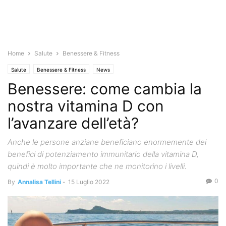
Home
Salute
Benessere & Fitness
Salute
Benessere & Fitness
News
Benessere: come cambia la
nostra vitamina D con
l’avanzare dell’età?
Anche le persone anziane beneficiano enormemente dei
benefici di potenziamento immunitario della vitamina D,
quindi è molto importante che ne monitorino i livelli.
0
By
Annalisa Tellini
-
15 Luglio 2022