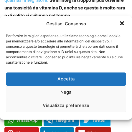
qualsiasi integratore.
Se si integra troppo si può ottenere
una tossicità da vitamina D, anche se questa è molto rara
e di solito si sviluppa nel tempo.
Gestisci Consenso
Sebbene le fonti alimentari di vitamina D siano
Per fornire le migliori esperienze, utilizziamo tecnologie come i cookie
relativamente limitate, possiamo comunque aumentare
per memorizzare e/o accedere alle informazioni del dispositivo. Il
enormemente l’assunzione mangiando più di alcuni
consenso a queste tecnologie ci permetterà di elaborare dati come il
comportamento di navigazione o ID unici su questo sito. Non
ingredienti chiave:
le uova, salmone, tonno e funghi
sono
acconsentire o ritirare il consenso può influire negativamente su alcune
tra i maggiori alimenti ricchi di vitamina D che possiamo
caratteristiche e funzioni.
incrementare nei nostri piani alimentari.
Accetta
Foto di
silviarita
da
Pixabay
Nega
Visualizza preferenze
Facebook
Facebook Messenger
WhatsApp
Telegram
Twitter