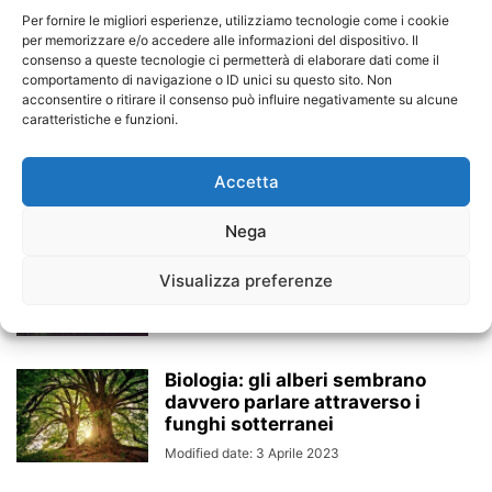
dell’Equinozio d’Autunno e
Per fornire le migliori esperienze, utilizziamo tecnologie come i cookie
per memorizzare e/o accedere alle informazioni del dispositivo. Il
l’antica tradizione irlandesi
consenso a queste tecnologie ci permetterà di elaborare dati come il
Modified date: 13 Giugno 2024
comportamento di navigazione o ID unici su questo sito. Non
acconsentire o ritirare il consenso può influire negativamente su alcune
caratteristiche e funzioni.
Le palme che camminano
dell’Ecuador: un mistero nella
Foresta Pluviale di...
Accetta
Modified date: 21 Ottobre 2023
Nega
Foreste non più alleate contro il
cambiamento climatico
Visualizza preferenze
Modified date: 12 Agosto 2023
Biologia: gli alberi sembrano
davvero parlare attraverso i
funghi sotterranei
Modified date: 3 Aprile 2023