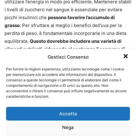
utilizzare l’energia in modo più efficiente. Mantenere stabili
i livelli di zucchero nel sangue è essenziale per evitare
picchi insulinici che
possono favorire l’accumulo di
grasso
. Per sfruttare al meglio i benefici dell’uva per la
perdita di peso, è fondamentale incorporarle in una dieta
equilibrata.
Questo dovrebbe includere una varietà di
alimenti nutrienti, riducendo al contempo il consumo di
Gestisci Consenso
cibi processati
e ad alto contenuto calorico
.
Per fornire le migliori esperienze, utilizziamo tecnologie come i cookie
In conclusione, mangiare uva può essere un valido alleato
per memorizzare e/o accedere alle informazioni del dispositivo. Il
consenso a queste tecnologie ci permetterà di elaborare dati come il
nella perdita di peso grazie ai suoi numerosi benefici per la
comportamento di navigazione o ID unici su questo sito. Non
salute. Tuttavia, è importante sottolineare che il successo
acconsentire o ritirare il consenso può influire negativamente su alcune
nella
perdita di peso deriva da una combinazione di una
caratteristiche e funzioni.
dieta equilibrata, esercizio fisico regolare e uno stile di
vita sano nel complesso
. L’uva può certamente svolgere
Accetta
un ruolo positivo in questo contesto, contribuendo a
Nega
rendere il percorso di perdita di peso più gustoso e
sostenibile.