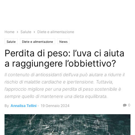
Home
Salute
Diete e alimentazione
Salute
Diete e alimentazione
News
Perdita di peso: l’uva ci aiuta
a raggiungere l’obbiettivo?
Il contenuto di antiossidanti dell’uva può aiutare a ridurre il
rischio di malattie cardiache e ipertensione. Tuttavia,
l’approccio migliore per una perdita di peso sostenibile è
sempre quello di mantenere una dieta equilibrata.
0
By
Annalisa Tellini
-
19 Gennaio 2024