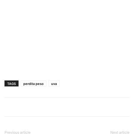
TAGS
perdita peso
uva
Previous article
Next article