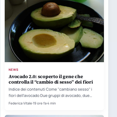
NEWS
Avocado 2.0: scoperto il gene che
controlla il “cambio di sesso” dei fiori
Indice dei contenuti Come "cambiano sesso" i
fiori dell'avocado Due gruppi di avocado, due
orologi biologici Il limite…
Federica Vitale
·
19 ore fa
·
4 min