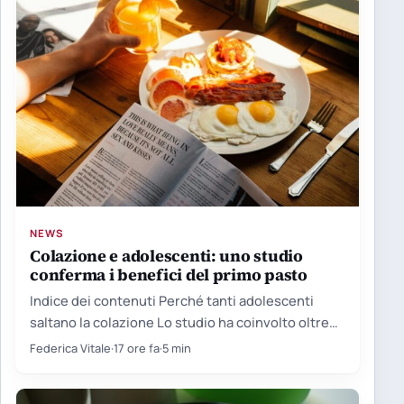
NEWS
Colazione e adolescenti: uno studio
conferma i benefici del primo pasto
Indice dei contenuti Perché tanti adolescenti
saltano la colazione Lo studio ha coinvolto oltre
cento giovani Le proteine…
Federica Vitale
·
17 ore fa
·
5 min