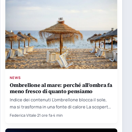
NEWS
Ombrellone al mare: perché all’ombra fa
meno fresco di quanto pensiamo
Indice dei contenuti L'ombrellone blocca il sole,
ma si trasforma in una fonte di calore La scoperta
nata…
Federica Vitale
·
21 ore fa
·
4 min