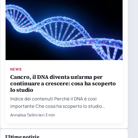
NEWS
Cancro, il DNA diventa un’arma per
continuare a crescere: cosa ha scoperto
lo studio
Indice dei contenuti Perché il DNA è così
importante Che cosa ha scoperto lo studio
Perché più mutazioni…
Annalisa Tellini
·
Ieri
·
3 min
Ultime notizie