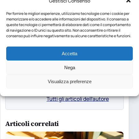
Gestisci Consenso
interessi ma la mia anima:
Per fornire le migliori esperienze, utilizziamo tecnologie come i cookie per
L'universo africano di Karen
memorizzare e/o accedere alle informazioni del dispositivo. Il consenso a
Blixen e Psicologia dei social
queste tecnologie ci permetterà di elaborare dati come il comportamento
di navigazione o ID unici su questo sito. Non acconsentire o ritirare il
Network. Con quest'ultimo,
consenso può influire negativamente su alcune caratteristiche e funzioni.
ho dato ampio spazio al
mondo della comunicazione
Accetta
in cui tutti noi oggi siamo
immersi. Per storie da
Nega
raccontare scrivete a
Visualizza preferenze
fede_vit@outlook.it
Tutti gli articoli dell’autore
Articoli correlati