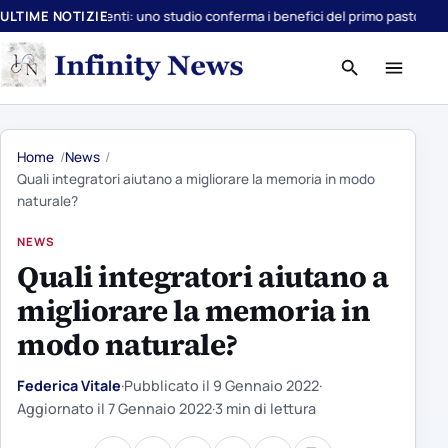
 adolescenti: uno studio conferma i benefici del primo pasto
ULTIME NOTIZIE
Avocado 2.0: 
Apri
Apri
ricerca
menu
Home
News
Quali integratori aiutano a migliorare la memoria in modo
naturale?
NEWS
Quali integratori aiutano a
migliorare la memoria in
modo naturale?
Federica Vitale
·
Pubblicato il
9 Gennaio 2022
·
Aggiornato il
7 Gennaio 2022
·
3 min di lettura