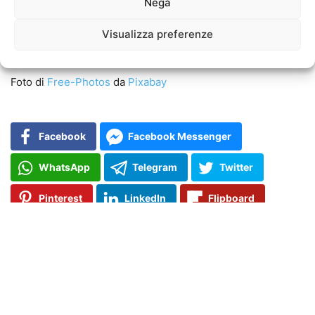
Nega
quale altitudine gli asteroidi di questo tipo di materiale
frammentano
abbastanza grandi da causare esplosioni
Visualizza preferenze
aeree dannose.
Foto di
Free-Photos
da
Pixabay
Facebook
Facebook Messenger
WhatsApp
Telegram
Twitter
Pinterest
LinkedIn
Flipboard