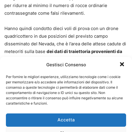
per ridurre al minimo il numero di rocce ordinarie
contrassegnate come falsi rilevamenti.
Hanno quindi condotto dieci voli di prova con un drone
quadricottero in due posizioni del previsto campo
disseminato del Nevada, che è l’area delle attese cadute di
meteoriti sulla base
dei dati di traiettoria provenienti da
quattro stazioni della NASA
. Lo studio dei meteoriti e la
Gestisci Consenso
conoscenza delle loro origini aiuta gli scienziati a
determinare la composizione di circa 40 famiglie di
Per fornire le migliori esperienze, utilizziamo tecnologie come i cookie
asteroidi nella fascia di asteroidi e
aiuta anche a
per memorizzare e/o accedere alle informazioni del dispositivo. Il
consenso a queste tecnologie ci permetterà di elaborare dati come il
comprendere la prima
evoluzione del sistema solare
.
comportamento di navigazione o ID unici su questo sito. Non
acconsentire o ritirare il consenso può influire negativamente su alcune
caratteristiche e funzioni.
Ciò è cruciale nel determinare quale famiglia di asteroidi
potrebbe aver prodotto i detriti meteoritici e se provenisse
Accetta
da un particolare evento di collisione. Queste informazioni
possono essere utilizzate per
migliorare le previsioni a