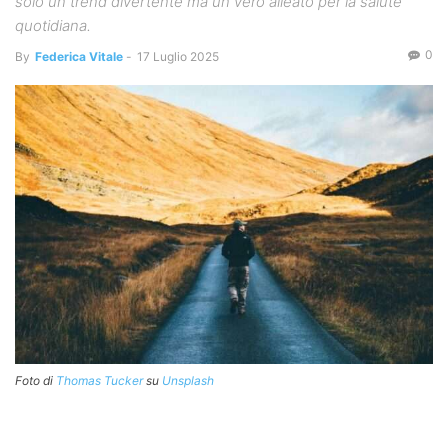
solo un trend divertente ma un vero alleato per la salute
quotidiana.
0
By
Federica Vitale
-
17 Luglio 2025
Foto di
Thomas Tucker
su
Unsplash