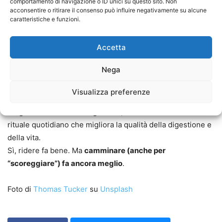
comportamento di navigazione o ID unici su questo sito. Non
minuti di camminata
dopo ogni pasto per iniziare, anche
acconsentire o ritirare il consenso può influire negativamente su alcune
caratteristiche e funzioni.
se
30-60 minuti al giorno
restano l’obiettivo ideale
Accetta
Un consiglio “virale” da prendere sul
serio
Nega
Che si chiami
“digestive walk”, “passeggiata post-
Visualizza preferenze
prandiale” o “fart walk”
, poco importa: l’importante è farla.
Meglio ancora se con regolarità
, trasformandola in un
rituale quotidiano che migliora la qualità della digestione e
della vita.
Sì, ridere fa bene. Ma
camminare (anche per
“scoreggiare”) fa ancora meglio
.
Foto di
Thomas Tucker
su
Unsplash