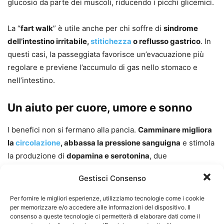
glucosio da parte dei muscoli, riducendo i picchi glicemici.
La “
fart walk
” è utile anche per chi soffre di
sindrome
dell’intestino irritabile,
stitichezza
o reflusso gastrico
. In
questi casi, la passeggiata favorisce un’evacuazione più
regolare e previene l’accumulo di gas nello stomaco e
nell’intestino.
Un aiuto per cuore, umore e sonno
I benefici non si fermano alla pancia.
Camminare migliora
la
circolazione
, abbassa la pressione sanguigna
e stimola
la produzione di
dopamina e serotonina
, due
neurotrasmettitori legati al buonumore e al sonno. In
Gestisci Consenso
questo modo, una semplice abitudine può
ridurre ansia,
stress e insonnia
.
Per fornire le migliori esperienze, utilizziamo tecnologie come i cookie
per memorizzare e/o accedere alle informazioni del dispositivo. Il
consenso a queste tecnologie ci permetterà di elaborare dati come il
Il medico Shawn Khodadadian consiglia anche
solo 5