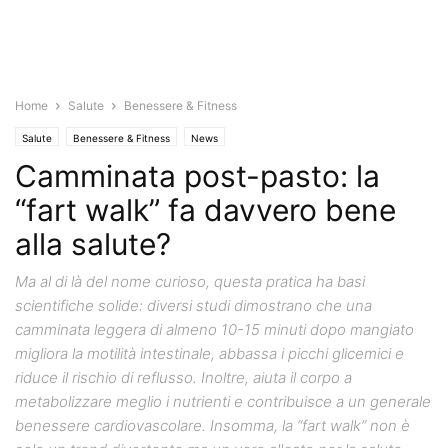
Home
Salute
Benessere & Fitness
Salute
Benessere & Fitness
News
Camminata post-pasto: la
“fart walk” fa davvero bene
alla salute?
Ma al di là del nome curioso, questa pratica ha basi
scientifiche solide: diversi studi dimostrano che una
camminata leggera di almeno 10-15 minuti dopo mangiato
migliora la motilità intestinale, abbassa i picchi glicemici e
riduce il rischio di reflusso. Inoltre, aiuta il corpo a
metabolizzare meglio i nutrienti e contribuisce a un generale
benessere cardiovascolare. Insomma, la “fart walk” non è