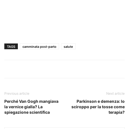
TAGS
camminata post-parto
salute
Previous article
Next article
Perché Van Gogh mangiava
Parkinson e demenza: lo
la vernice gialla? La
sciroppo per la tosse come
spiegazione scientifica
terapia?