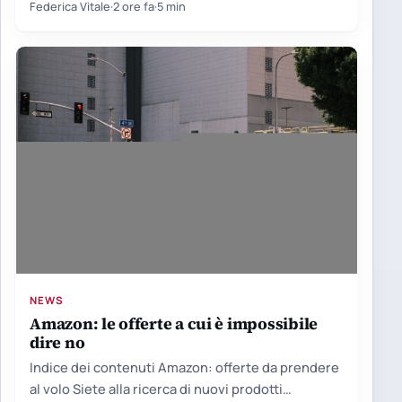
avere il…
Federica Vitale
·
2 ore fa
·
5 min
NEWS
Amazon: le offerte a cui è impossibile
dire no
Indice dei contenuti Amazon: offerte da prendere
al volo Siete alla ricerca di nuovi prodotti