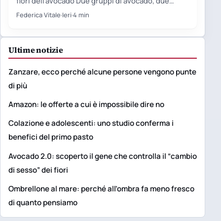
fiori dell'avocado Due gruppi di avocado, due
orologi biologici Il limite…
Federica Vitale
·
Ieri
·
4 min
Ultime notizie
Zanzare, ecco perché alcune persone vengono punte
di più
Amazon: le offerte a cui è impossibile dire no
Colazione e adolescenti: uno studio conferma i
benefici del primo pasto
Avocado 2.0: scoperto il gene che controlla il “cambio
di sesso” dei fiori
Ombrellone al mare: perché all’ombra fa meno fresco
di quanto pensiamo