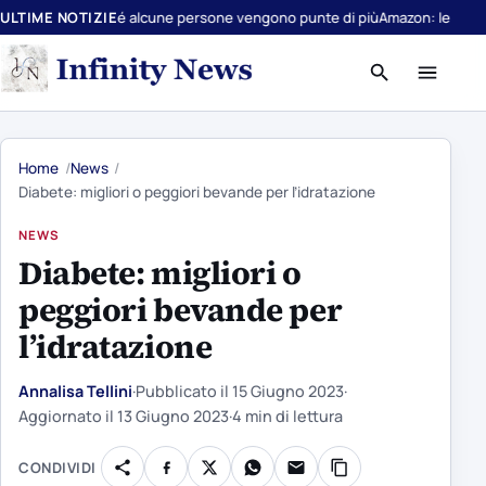
perché alcune persone vengono punte di più
ULTIME NOTIZIE
Amazon: le offerte a cui è im
Apri
Apri
ricerca
menu
Home
News
Diabete: migliori o peggiori bevande per l’idratazione
NEWS
Diabete: migliori o
peggiori bevande per
l’idratazione
Annalisa Tellini
·
Pubblicato il
15 Giugno 2023
·
Aggiornato il
13 Giugno 2023
·
4 min di lettura
CONDIVIDI