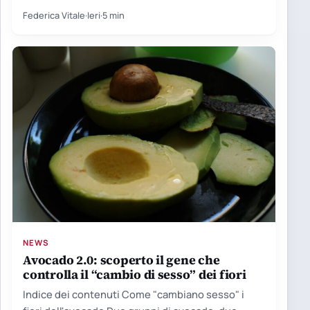
cento giovani Le proteine…
Federica Vitale
·
Ieri
·
5 min
NEWS
Avocado 2.0: scoperto il gene che
controlla il “cambio di sesso” dei fiori
Indice dei contenuti Come "cambiano sesso" i