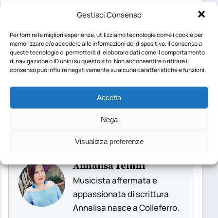
importanti
per mantenere il controllo del
Gestisci Consenso
diabete e prevenire le complicanze a lungo
Per fornire le migliori esperienze, utilizziamo tecnologie come i cookie per
termine.
memorizzare e/o accedere alle informazioni del dispositivo. Il consenso a
queste tecnologie ci permetterà di elaborare dati come il comportamento
di navigazione o ID unici su questo sito. Non acconsentire o ritirare il
Foto di
NatureFriend
da
Pixabay
consenso può influire negativamente su alcune caratteristiche e funzioni.
Accetta
CONDIVIDI
Nega
bevande
diabete
idratazione
Visualizza preferenze
Annalisa Tellini
Musicista affermata e
appassionata di scrittura
Annalisa nasce a Colleferro.