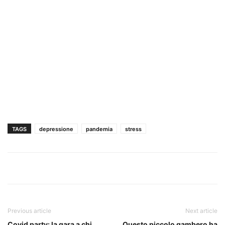
TAGS
depressione
pandemia
stress
Previous article
Next article
Covid party: la gara a chi
Questo piccolo gambero ha