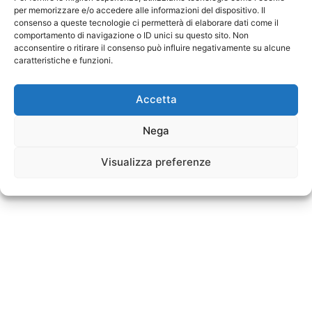
sono ancora generatori di stress, cattivo umore e persino
per memorizzare e/o accedere alle informazioni del dispositivo. Il
depressione.
consenso a queste tecnologie ci permetterà di elaborare dati come il
comportamento di navigazione o ID unici su questo sito. Non
acconsentire o ritirare il consenso può influire negativamente su alcune
caratteristiche e funzioni.
Facebook
Facebook Messenger
Accetta
WhatsApp
Telegram
Twitter
Nega
Pinterest
LinkedIn
Flipboard
Visualizza preferenze