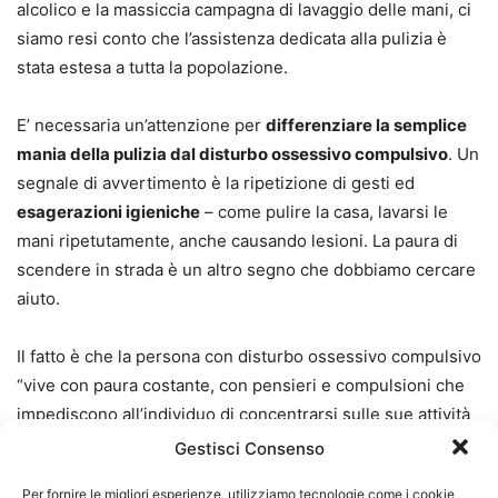
alcolico e la massiccia campagna di lavaggio delle mani, ci
siamo resi conto che l’assistenza dedicata alla pulizia è
stata estesa a tutta la popolazione.
E’ necessaria un’attenzione per
differenziare la semplice
mania della pulizia dal disturbo ossessivo compulsivo
. Un
segnale di avvertimento è la ripetizione di gesti ed
esagerazioni igieniche
– come pulire la casa, lavarsi le
mani ripetutamente, anche causando lesioni. La paura di
scendere in strada è un altro segno che dobbiamo cercare
aiuto.
Il fatto è che la persona con disturbo ossessivo compulsivo
“vive con paura costante, con pensieri e compulsioni che
impediscono all’individuo di concentrarsi sulle sue attività
quotidiane, che possono danneggiare le prestazioni
Gestisci Consenso
lavorative”. L’ansia e il recupero di sé causati dal disturbo
Per fornire le migliori esperienze, utilizziamo tecnologie come i cookie