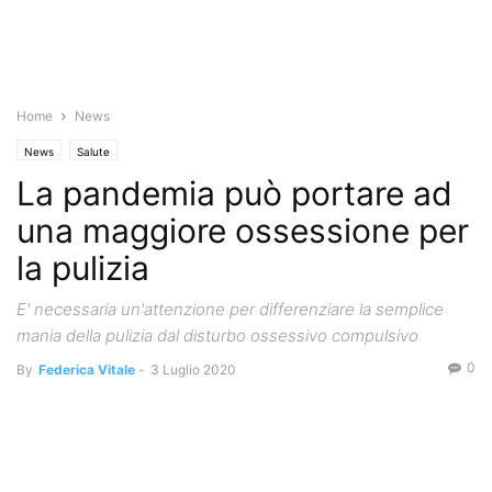
Home
News
News
Salute
La pandemia può portare ad
una maggiore ossessione per
la pulizia
E' necessaria un'attenzione per differenziare la semplice
mania della pulizia dal disturbo ossessivo compulsivo
0
By
Federica Vitale
-
3 Luglio 2020