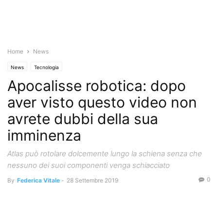
Home
News
News
Tecnologia
Apocalisse robotica: dopo
aver visto questo video non
avrete dubbi della sua
imminenza
Atlas può rotolare dolcemente lungo la schiena senza che
nessuno dei suoi componenti venga schiacciato
0
By
Federica Vitale
-
28 Settembre 2019