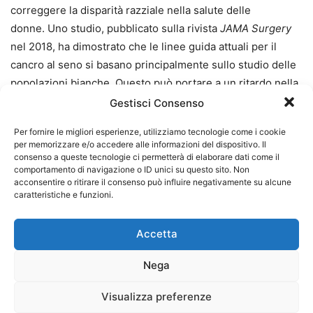
correggere la disparità razziale nella salute delle
donne. Uno studio, pubblicato sulla rivista
JAMA Surgery
nel 2018, ha dimostrato che le linee guida attuali per il
cancro al seno si basano principalmente sullo studio delle
popolazioni bianche. Questo può portare a un ritardo nella
rilevazione del cancro nelle donne di altre etnie.
Gestisci Consenso
Per fornire le migliori esperienze, utilizziamo tecnologie come i cookie
Ciò ha
gravi conseguenze
: le donne di colore hanno il
per memorizzare e/o accedere alle informazioni del dispositivo. Il
43% in più di probabilità di morire di cancro al seno
consenso a queste tecnologie ci permetterà di elaborare dati come il
comportamento di navigazione o ID unici su questo sito. Non
rispetto alle donne bianche. In media, le donne ispaniche,
acconsentire o ritirare il consenso può influire negativamente su alcune
nere e asiatiche sviluppano il cancro al seno in età precoce
caratteristiche e funzioni.
rispetto alle donne caucasiche.
Accetta
Nel nuovo studio, gli scienziati hanno scoperto che il loro
modello di intelligenza artificiale funzionava sia pazienti di
Nega
colore che bianche per un semplice motivo: i dati nutriti su
Visualizza preferenze
di esso includevano entrambe le popolazioni.