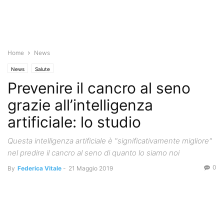
Home
News
News
Salute
Prevenire il cancro al seno
grazie all’intelligenza
artificiale: lo studio
Questa intelligenza artificiale è "significativamente migliore"
nel predire il cancro al seno di quanto lo siamo noi
0
By
Federica Vitale
-
21 Maggio 2019