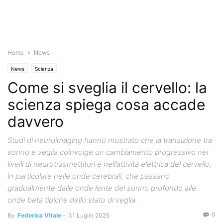
Home
News
News
Scienza
Come si sveglia il cervello: la
scienza spiega cosa accade
davvero
Studi di neuroimaging hanno mostrato che la transizione tra
sonno e veglia coinvolge un cambiamento progressivo nei
livelli di neurotrasmettitori e nell’attività elettrica del cervello,
in particolare nelle onde cerebrali, che passano
gradualmente dalle onde lente del sonno profondo alle
onde beta tipiche dello stato di veglia.
0
By
Federica Vitale
-
31 Luglio 2025