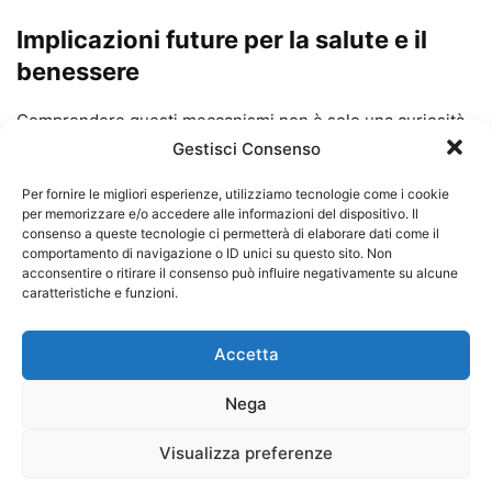
Implicazioni future per la salute e il
benessere
Comprendere questi meccanismi non è solo una curiosità
scientifica: può aiutare a
diagnosticare
disturbi del sonno
,
Gestisci Consenso
prevedere stati di sonnolenza e perfino intervenire in
Per fornire le migliori esperienze, utilizziamo tecnologie come i cookie
patologie come l’apnea notturna o l’epilessia.
per memorizzare e/o accedere alle informazioni del dispositivo. Il
consenso a queste tecnologie ci permetterà di elaborare dati come il
comportamento di navigazione o ID unici su questo sito. Non
Come affermano gli autori, il risveglio è una delle
acconsentire o ritirare il consenso può influire negativamente su alcune
transizioni più delicate della nostra coscienza. E ora,
caratteristiche e funzioni.
finalmente,
abbiamo gli strumenti per esplorarla in
profondità
.
Accetta
Nega
Foto di
Михаил Калегин
su
Unsplash
Visualizza preferenze
Facebook
Facebook Messenger