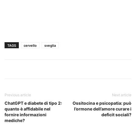
TAGS
cervello
sveglia
Previous article
Next article
ChatGPT e diabete di tipo 2:
Ossitocina e psicopatia: può
quanto è affidabile nel
l’ormone dell’amore curare i
fornire informazioni
deficit sociali?
mediche?