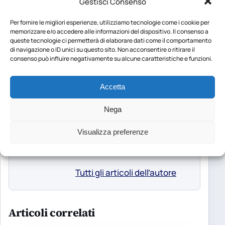
Gestisci Consenso
riassumono non solo i miei
interessi ma la mia anima:
Per fornire le migliori esperienze, utilizziamo tecnologie come i cookie per
memorizzare e/o accedere alle informazioni del dispositivo. Il consenso a
L'universo africano di Karen
queste tecnologie ci permetterà di elaborare dati come il comportamento
di navigazione o ID unici su questo sito. Non acconsentire o ritirare il
Blixen e Psicologia dei social
consenso può influire negativamente su alcune caratteristiche e funzioni.
Network. Con quest'ultimo,
ho dato ampio spazio al
Accetta
mondo della comunicazione
in cui tutti noi oggi siamo
Nega
immersi. Per storie da
Visualizza preferenze
raccontare scrivete a
fede_vit@outlook.it
Tutti gli articoli dell’autore
Articoli correlati