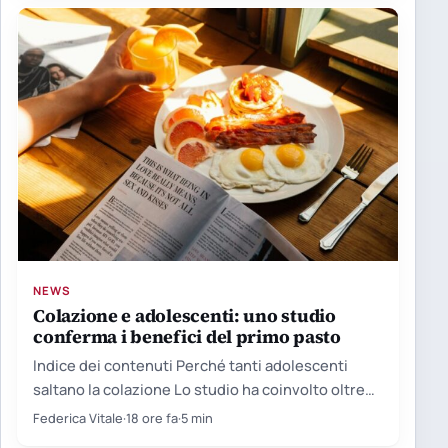
NEWS
Colazione e adolescenti: uno studio
conferma i benefici del primo pasto
Indice dei contenuti Perché tanti adolescenti
saltano la colazione Lo studio ha coinvolto oltre
cento giovani Le proteine…
Federica Vitale
·
18 ore fa
·
5 min