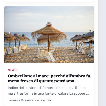
NEWS
Ombrellone al mare: perché all’ombra fa
meno fresco di quanto pensiamo
Indice dei contenuti L'ombrellone blocca il sole,
ma si trasforma in una fonte di calore La scoperta
nata…
Federica Vitale
·
22 ore fa
·
4 min