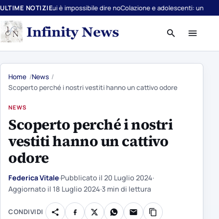
te a cui è impossibile dire no
ULTIME NOTIZIE
Colazione e adolescenti: uno studio conferma
Apri
Apri
ricerca
menu
Home
News
Scoperto perché i nostri vestiti hanno un cattivo odore
NEWS
Scoperto perché i nostri
vestiti hanno un cattivo
odore
Federica Vitale
·
Pubblicato il
20 Luglio 2024
·
Aggiornato il
18 Luglio 2024
·
3 min di lettura
CONDIVIDI