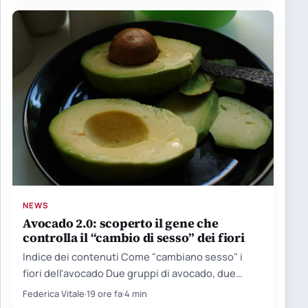
NEWS
Avocado 2.0: scoperto il gene che
controlla il “cambio di sesso” dei fiori
Indice dei contenuti Come "cambiano sesso" i
fiori dell'avocado Due gruppi di avocado, due
orologi biologici Il limite…
Federica Vitale
·
19 ore fa
·
4 min