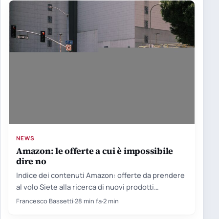
NEWS
Amazon: le offerte a cui è impossibile
dire no
Indice dei contenuti Amazon: offerte da prendere
al volo Siete alla ricerca di nuovi prodotti
tecnologici, ma non…
Francesco Bassetti
·
28 min fa
·
2 min