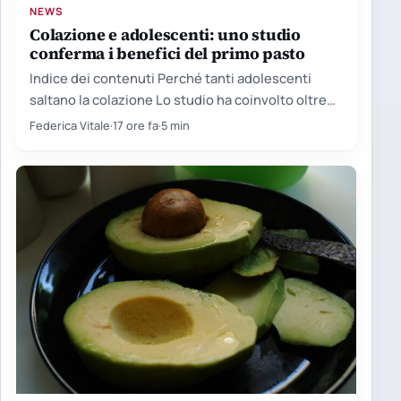
NEWS
Colazione e adolescenti: uno studio
conferma i benefici del primo pasto
Indice dei contenuti Perché tanti adolescenti
saltano la colazione Lo studio ha coinvolto oltre
cento giovani Le proteine…
Federica Vitale
·
17 ore fa
·
5 min