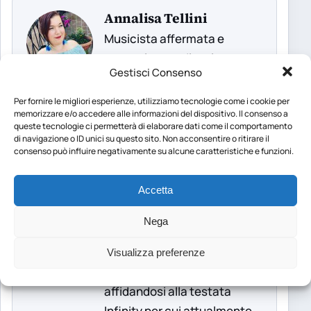
Annalisa Tellini
Musicista affermata e
appassionata di scrittura
Gestisci Consenso
Annalisa nasce a Colleferro.
Tuttofare non si tira indietro
Per fornire le migliori esperienze, utilizziamo tecnologie come i cookie per
memorizzare e/o accedere alle informazioni del dispositivo. Il consenso a
dalle sfide e si cimenta in
queste tecnologie ci permetterà di elaborare dati come il comportamento
qualsiasi cosa. Corista,
di navigazione o ID unici su questo sito. Non acconsentire o ritirare il
consenso può influire negativamente su alcune caratteristiche e funzioni.
wedding planner, scrittrice e
disegnatrice sono solo
Accetta
alcune delle attività. Dopo un
inizio su una rivista online di
Nega
gossip Annalisa diventa
anche giornalista e
Visualizza preferenze
intraprende la carriera
affidandosi alla testata
Infinity per cui attualmente