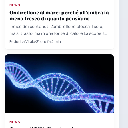
NEWS
Ombrellone al mare: perché all’ombra fa
meno fresco di quanto pensiamo
Indice dei contenuti L'ombrellone blocca il sole,
ma si trasforma in una fonte di calore La scoperta
nata…
Federica Vitale
·
21 ore fa
·
4 min
NEWS