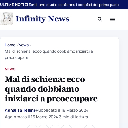
olescenti: uno studio conferma i benefici del primo pasto
ULTIME NOTIZIE
Avocado 2.0: sco
Apri
Apri
ricerca
menu
Home
News
Mal di schiena: ecco quando dobbiamo iniziarci a
preoccupare
NEWS
Mal di schiena: ecco
quando dobbiamo
iniziarci a preoccupare
Annalisa Tellini
·
Pubblicato il
18 Marzo 2024
·
Aggiornato il
16 Marzo 2024
·
3 min di lettura