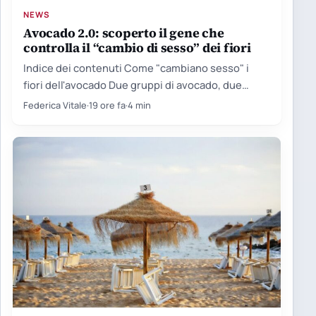
NEWS
Avocado 2.0: scoperto il gene che
controlla il “cambio di sesso” dei fiori
Indice dei contenuti Come "cambiano sesso" i
fiori dell'avocado Due gruppi di avocado, due
orologi biologici Il limite…
Federica Vitale
·
19 ore fa
·
4 min