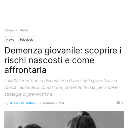
Home
News
News
Psicologia
Demenza giovanile: scoprire i
rischi nascosti e come
affrontarla
I risultati mettono in discussione l’idea che la genetica sia
l’unica causa della condizione, ponendo le basi per nuove
strategie di prevenzione.
0
By
Annalisa Tellini
-
9 Gennaio 2024