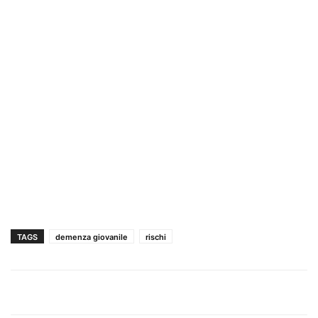
TAGS
demenza giovanile
rischi