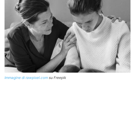
Immagine di rawpixel.com
su Freepik