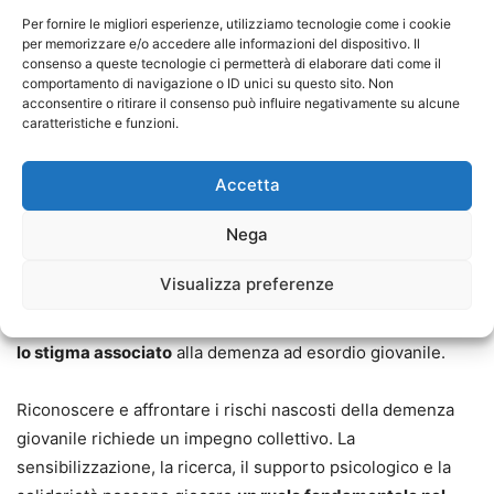
Attualmente,
la ricerca sulla demenza giovanile è limitata
Per fornire le migliori esperienze, utilizziamo tecnologie come i cookie
ma in crescita.
L’identificazione di marcatori precoci e
per memorizzare e/o accedere alle informazioni del dispositivo. Il
consenso a queste tecnologie ci permetterà di elaborare dati come il
l’evoluzione di trattamenti mirati sono aree chiave di
comportamento di navigazione o ID unici su questo sito. Non
interesse. Sostenere la ricerca è cruciale per migliorare la
acconsentire o ritirare il consenso può influire negativamente su alcune
comprensione della malattia e
sviluppare terapie efficaci
caratteristiche e funzioni.
per rallentare la progressione dei sintomi
. Affrontare i
rischi nascosti della demenza giovanile richiede un
Accetta
aumento della consapevolezza pubblica. L’educazione sulla
Nega
malattia può contribuire a una diagnosi precoce e garantire
un maggiore supporto sociale per i pazienti e le loro
Visualizza preferenze
famiglie. Inoltre,
è essenziale promuovere la
comprensione e la compassione nella società per ridurre
lo stigma associato
alla demenza ad esordio giovanile.
Riconoscere e affrontare i rischi nascosti della demenza
giovanile richiede un impegno collettivo. La
sensibilizzazione, la ricerca, il supporto psicologico e la