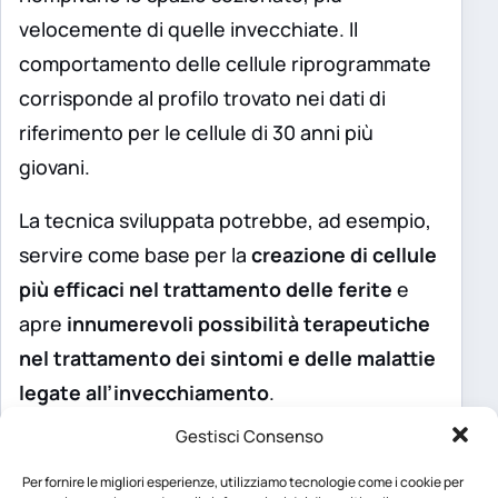
velocemente di quelle invecchiate. Il
comportamento delle cellule riprogrammate
corrisponde al profilo trovato nei dati di
riferimento per le cellule di 30 anni più
giovani.
La tecnica sviluppata potrebbe, ad esempio,
servire come base per la
creazione di cellule
più efficaci nel trattamento delle ferite
e
apre
innumerevoli possibilità terapeutiche
nel trattamento dei sintomi e delle malattie
legate all’invecchiamento
.
Gestisci Consenso
La nuova ricerca è stata presentata in un
articolo pubblicato sulla rivista
eLife.
Per fornire le migliori esperienze, utilizziamo tecnologie come i cookie per