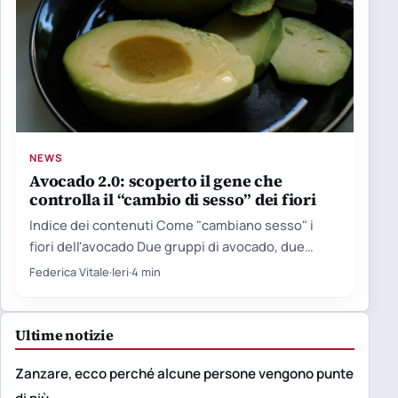
NEWS
Avocado 2.0: scoperto il gene che
controlla il “cambio di sesso” dei fiori
Indice dei contenuti Come "cambiano sesso" i
fiori dell'avocado Due gruppi di avocado, due
orologi biologici Il limite…
Federica Vitale
·
Ieri
·
4 min
Ultime notizie
Zanzare, ecco perché alcune persone vengono punte