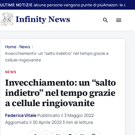
erché alcune persone vengono punte di più
ULTIME NOTIZIE
Amazon: le offerte a cui è imp
Apri
Apri
ricerca
menu
Home
News
Invecchiamento: un “salto indietro” nel tempo grazie a
cellule ringiovanite
NEWS
Invecchiamento: un “salto
indietro” nel tempo grazie
a cellule ringiovanite
Federica Vitale
·
Pubblicato il
3 Maggio 2022
·
Aggiornato il
30 Aprile 2022
·
3 min di lettura