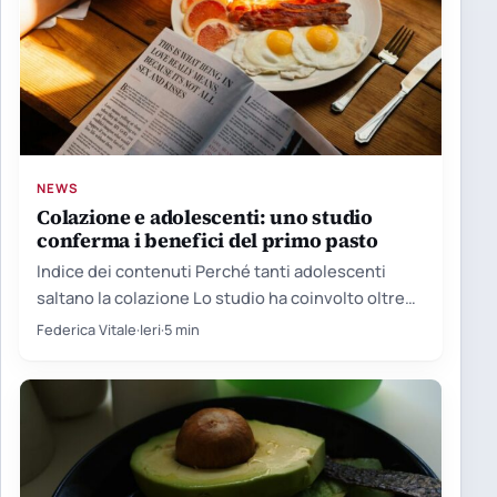
NEWS
Colazione e adolescenti: uno studio
conferma i benefici del primo pasto
Indice dei contenuti Perché tanti adolescenti
saltano la colazione Lo studio ha coinvolto oltre
cento giovani Le proteine…
Federica Vitale
·
Ieri
·
5 min