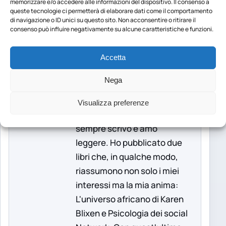
memorizzare e/o accedere alle informazioni del dispositivo. Il consenso a
queste tecnologie ci permetterà di elaborare dati come il comportamento
di navigazione o ID unici su questo sito. Non acconsentire o ritirare il
consenso può influire negativamente su alcune caratteristiche e funzioni.
CONDIVIDI
Accetta
cellule
cellule staminali
invecchiamento
Nega
Federica Vitale
Visualizza preferenze
Giornalista e formatrice, da
sempre scrivo e amo
leggere. Ho pubblicato due
libri che, in qualche modo,
riassumono non solo i miei
interessi ma la mia anima:
L'universo africano di Karen
Blixen e Psicologia dei social