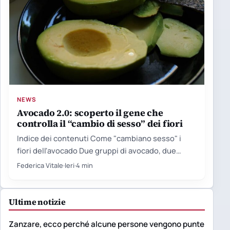
NEWS
Avocado 2.0: scoperto il gene che
controlla il “cambio di sesso” dei fiori
Indice dei contenuti Come "cambiano sesso" i
fiori dell'avocado Due gruppi di avocado, due
orologi biologici Il limite…
Federica Vitale
·
Ieri
·
4 min
Ultime notizie
Zanzare, ecco perché alcune persone vengono punte