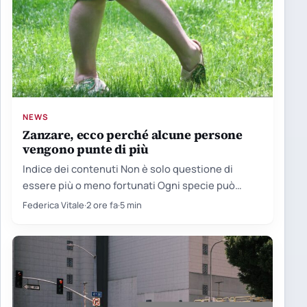
NEWS
Zanzare, ecco perché alcune persone
vengono punte di più
Indice dei contenuti Non è solo questione di
essere più o meno fortunati Ogni specie può
avere il…
Federica Vitale
·
2 ore fa
·
5 min