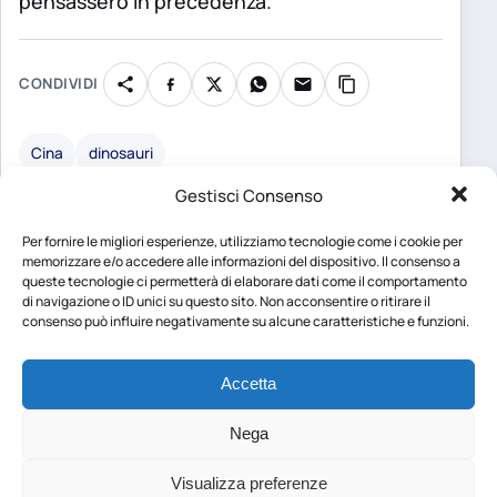
pensassero in precedenza.
CONDIVIDI
Cina
dinosauri
Gestisci Consenso
Federica Vitale
Per fornire le migliori esperienze, utilizziamo tecnologie come i cookie per
memorizzare e/o accedere alle informazioni del dispositivo. Il consenso a
Giornalista e formatrice, da
queste tecnologie ci permetterà di elaborare dati come il comportamento
sempre scrivo e amo
di navigazione o ID unici su questo sito. Non acconsentire o ritirare il
consenso può influire negativamente su alcune caratteristiche e funzioni.
leggere. Ho pubblicato due
libri che, in qualche modo,
Accetta
riassumono non solo i miei
interessi ma la mia anima:
Nega
L'universo africano di Karen
Blixen e Psicologia dei social
Visualizza preferenze