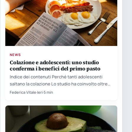
NEWS
Colazione e adolescenti: uno studio
conferma i benefici del primo pasto
Indice dei contenuti Perché tanti adolescenti
saltano la colazione Lo studio ha coinvolto oltre
cento giovani Le proteine…
Federica Vitale
·
Ieri
·
5 min