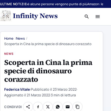
 perché alcune persone vengono punte di più
ULTIME NOTIZIE
Amazon: le offerte a cui è i
Apri
Apri
ricerca
menu
Home
News
Scoperta in Cina la prima specie di dinosauro corazzato
NEWS
Scoperta in Cina la prima
specie di dinosauro
corazzato
Federica Vitale
·
Pubblicato il
23 Marzo 2022
·
Aggiornato il
21 Marzo 2022
·
3 min di lettura
CONDIVIDI