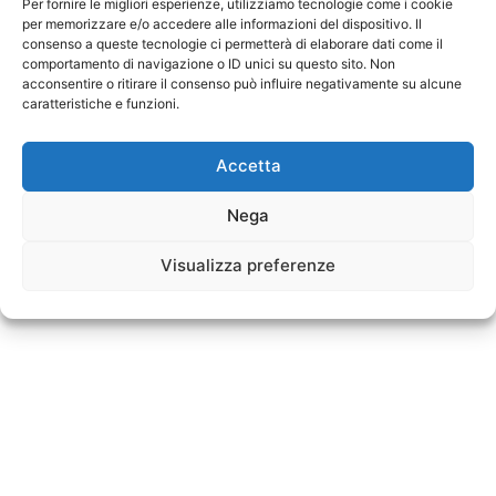
Per fornire le migliori esperienze, utilizziamo tecnologie come i cookie
attraverso i
social media
.
per memorizzare e/o accedere alle informazioni del dispositivo. Il
consenso a queste tecnologie ci permetterà di elaborare dati come il
comportamento di navigazione o ID unici su questo sito. Non
Foto di
Markus Winkler
da
Pixabay
acconsentire o ritirare il consenso può influire negativamente su alcune
caratteristiche e funzioni.
Facebook
Facebook Messenger
Accetta
WhatsApp
Telegram
Twitter
Nega
Pinterest
LinkedIn
Flipboard
Visualizza preferenze