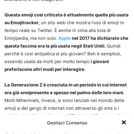
Questa emoji cosi criticata è attualmente quella più usata
su Emojitracker
, un sito web che mostra l’uso di emoji in
tempo reale su Twitter. È anche in cima alla lista di
Emojipedia, ma non solo.
Apple
nel 2017 ha dichiarato che
questa faccina era la più usata negli Stati Uniti.
Quindi
perché è cosi antipatica ai più giovani? Beh è semplice,
essendo usata da molti per molto tempo
i giovani
preferiscono altri modi per interagire
.
La Generazione Z è cresciuta in un periodo in cui internet
era già onnipresente e spesso nel palmo delle loro mani
.
Molti Millennials, invece, si sono lanciati nel mondo delle
emoji e del gergo di internet non attraverso gli sms o i
social network, ma attraverso AOL Instant Messenger. La
Gestisci Consenso
Generazione Z
ama assegnare significati particolari e
personali alle emoji, che poi si diffondono e si ampliano