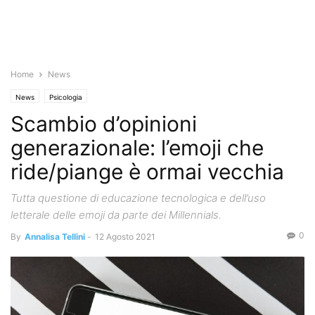
Home
News
News
Psicologia
Scambio d’opinioni
generazionale: l’emoji che
ride/piange è ormai vecchia
Tutta questione di educazione tecnologica e dell’uso
letterale delle emoji da parte dei Millennials.
0
By
Annalisa Tellini
-
12 Agosto 2021