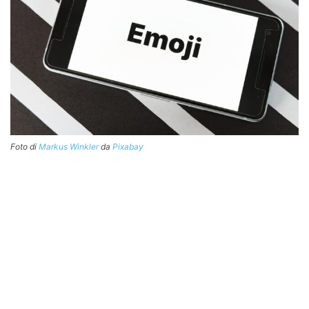
Foto di
Markus Winkler
da
Pixabay