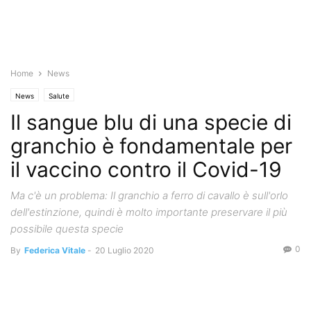
Home
News
News
Salute
Il sangue blu di una specie di
granchio è fondamentale per
il vaccino contro il Covid-19
Ma c'è un problema: Il granchio a ferro di cavallo è sull'orlo
dell'estinzione, quindi è molto importante preservare il più
possibile questa specie
0
By
Federica Vitale
-
20 Luglio 2020