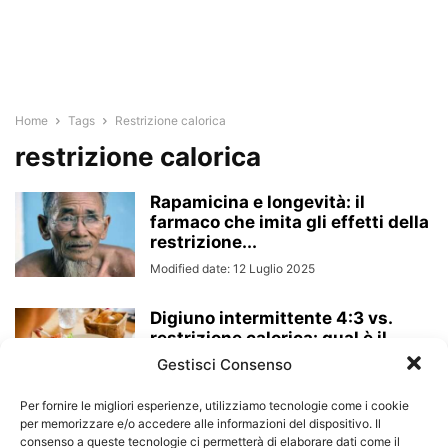
Home
Tags
Restrizione calorica
restrizione calorica
Rapamicina e longevità: il
farmaco che imita gli effetti della
restrizione...
Modified date: 12 Luglio 2025
Digiuno intermittente 4:3 vs.
restrizione calorica: qual è il
metodo più...
Gestisci Consenso
Modified date: 19 Aprile 2025
Per fornire le migliori esperienze, utilizziamo tecnologie come i cookie
per memorizzare e/o accedere alle informazioni del dispositivo. Il
consenso a queste tecnologie ci permetterà di elaborare dati come il