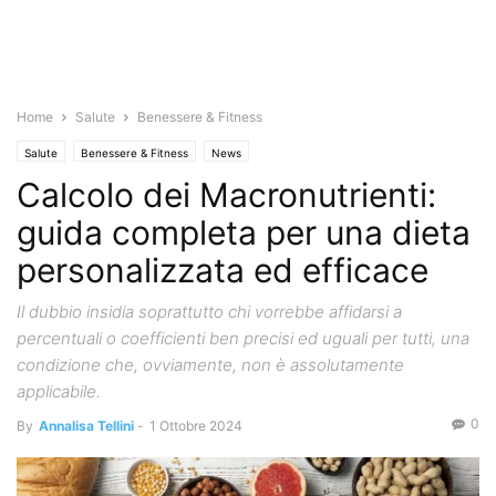
Home
Salute
Benessere & Fitness
Salute
Benessere & Fitness
News
Calcolo dei Macronutrienti:
guida completa per una dieta
personalizzata ed efficace
Il dubbio insidia soprattutto chi vorrebbe affidarsi a
percentuali o coefficienti ben precisi ed uguali per tutti, una
condizione che, ovviamente, non è assolutamente
applicabile.
0
By
Annalisa Tellini
-
1 Ottobre 2024