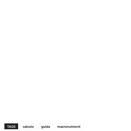
TAGS
calcolo
guida
macronutrienti