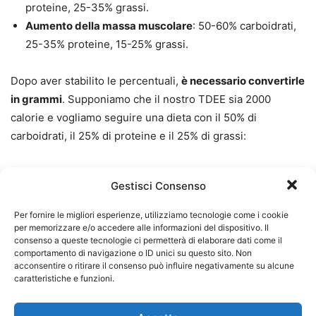
proteine, 25-35% grassi.
Aumento della massa muscolare
: 50-60% carboidrati,
25-35% proteine, 15-25% grassi.
Dopo aver stabilito le percentuali,
è necessario convertirle
in grammi
. Supponiamo che il nostro TDEE sia 2000
calorie e vogliamo seguire una dieta con il 50% di
carboidrati, il 25% di proteine e il 25% di grassi:
Carboidrati
: 50% di 2000 = 1000 calorie ÷ 4 = 250
Gestisci Consenso
grammi
Proteine
: 25% di 2000 = 500 calorie ÷ 4 = 125 grammi
Per fornire le migliori esperienze, utilizziamo tecnologie come i cookie
Grassi
: 25% di 2000 = 500 calorie ÷ 9 = 56 grammi
per memorizzare e/o accedere alle informazioni del dispositivo. Il
consenso a queste tecnologie ci permetterà di elaborare dati come il
comportamento di navigazione o ID unici su questo sito. Non
Raggiungere i propri obiettivi di salute
acconsentire o ritirare il consenso può influire negativamente su alcune
caratteristiche e funzioni.
e fitness