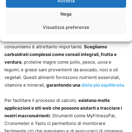
Accetta
Non esiste una suddivisione dei macronutrienti che vada
bene per tutti.
È importante adattare il calcolo in base ai
Nega
risultati ottenuti e a come il corpo risponde. Monitorare il
peso, la composizione corporea e l’energia ci aiuterà a fare
Visualizza preferenze
le regolazioni necessarie. Il calcolo dei macronutrienti è
solo una parte dell’equazione. La qualità dei cibi che
consumiamo è altrettanto importante.
Scegliamo
carboidrati complessi come cereali integrali, frutta e
verdura
; proteine magre come pollo, pesce, uova e
legumi; e grassi sani provenienti da avocado, noci e oli
vegetali. Questi alimenti forniscono nutrienti essenziali,
vitamine e minerali,
garantendo una
dieta più equilibrata
.
Per facilitare il processo di calcolo,
esistono molte
applicazioni e siti web che possono aiutarti a tracciare i
nostri macronutrienti
. Strumenti come MyFitnessPal,
Cronometer e Yazio ci permettono di monitorare
facilmente ciò che mangiamo e di assicurarci di rimanere