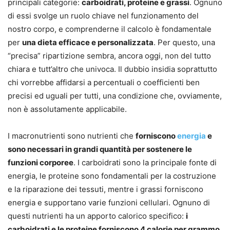
principali categorie:
carboidrati, proteine e grassi
. Ognuno
di essi svolge un ruolo chiave nel funzionamento del
nostro corpo, e comprenderne il calcolo è fondamentale
per
una dieta efficace e personalizzata
. Per questo, una
“precisa” ripartizione sembra, ancora oggi, non del tutto
chiara e tutt’altro che univoca. Il dubbio insidia soprattutto
chi vorrebbe affidarsi a percentuali o coefficienti ben
precisi ed uguali per tutti, una condizione che, ovviamente,
non è assolutamente applicabile.
I macronutrienti sono nutrienti che
forniscono
energia
e
sono necessari in grandi quantità per sostenere le
funzioni corporee
. I carboidrati sono la principale fonte di
energia, le proteine sono fondamentali per la costruzione
e la riparazione dei tessuti, mentre i grassi forniscono
energia e supportano varie funzioni cellulari. Ognuno di
questi nutrienti ha un apporto calorico specifico:
i
carboidrati e le proteine forniscono 4 calorie per grammo,