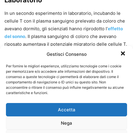
In un secondo esperimento in laboratorio, incubando le
cellule T con il plasma sanguigno prelevato da coloro che
avevano dormito, gli scienziati hanno riprodotto l’
effetto
del sonno
. Il plasma sanguigno di coloro che avevano
riposato aumentava il potenziale migratorio delle cellule T.
Gestisci Consenso
Per fornire le migliori esperienze, utilizziamo tecnologie come i cookie
per memorizzare e/o accedere alle informazioni del dispositivo. Il
Implicazioni per la Salute
consenso a queste tecnologie ci permetterà di elaborare dati come il
comportamento di navigazione o ID unici su questo sito. Non
Immunitaria
acconsentire o ritirare il consenso può influire negativamente su alcune
caratteristiche e funzioni.
Questi risultati forniscono una
nuova prospettiva sulla
Accetta
relazione tra sonno e sistema immunitario
, evidenziando
l’importanza di un sonno sano per una risposta immunitaria
Nega
robusta. L’articolo scientifico è stato pubblicato su
Brain,