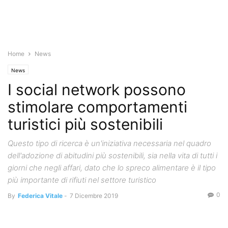
Home
News
News
I social network possono
stimolare comportamenti
turistici più sostenibili
Questo tipo di ricerca è un'iniziativa necessaria nel quadro
dell'adozione di abitudini più sostenibili, sia nella vita di tutti i
giorni che negli affari, dato che lo spreco alimentare è il tipo
più importante di rifiuti nel settore turistico
0
By
Federica Vitale
-
7 Dicembre 2019