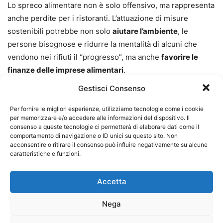
Lo spreco alimentare non è solo offensivo, ma rappresenta
anche perdite per i ristoranti. L’attuazione di misure
sostenibili potrebbe non solo
aiutare l’ambiente
, le
persone bisognose e ridurre la mentalità di alcuni che
vendono nei rifiuti il “progresso”, ma anche
favorire le
finanze delle imprese alimentari
.
Gestisci Consenso
“
Lo scenario peggiore è quando i rifiuti alimentari finiscono
in una discarica. Le aziende sono interessate a combattere
Per fornire le migliori esperienze, utilizziamo tecnologie come i cookie
per memorizzare e/o accedere alle informazioni del dispositivo. Il
gli sprechi alimentari: risparmiano denaro e ottengono un
consenso a queste tecnologie ci permetterà di elaborare dati come il
vantaggio competitivo che i loro clienti apprezzano. Di
comportamento di navigazione o ID unici su questo sito. Non
acconsentire o ritirare il consenso può influire negativamente su alcune
fatto, le aziende possono costruire la propria intera attività
caratteristiche e funzioni.
legata alla riduzione degli sprechi alimentari, cosa che il
ristorante Nolla a rifiuti zero di Helsinki ha fatto in modo
Accetta
esemplare
“.
Nega
Secondo il rapporto, la
digitalizzazione
ha reso più facile