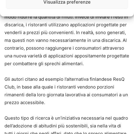
per i ristoranti stimare meglio la quantità di cibo che
Visualizza preferenze
venderanno in un determinato giorno, e ciò può in qualche
modo ridurre la quantità di rifiuti. Invece di inviare i resti in
discarica, i ristoranti utilizzano applicazioni progettate per
venderli a prezzi più convenienti. In realtà, sono generati,
ma questi non vanno necessariamente in una discarica. Al
contrario, possono raggiungere i consumatori attraverso
una nuova varietà di applicazioni appositamente progettate
per combattere gli sprechi alimentari.
Gli autori citano ad esempio l’alternativa finlandese ResQ
Club, in base alla quale i ristoranti vendono porzioni
rimanenti della loro giornata lavorativa ai consumatori a un
prezzo accessibile.
Questo tipo di ricerca è un’iniziativa necessaria nel quadro
dell’adozione di abitudini più sostenibili, sia nella vita di
tutti i giorni che negli affari, dato che lo spreco alimentare