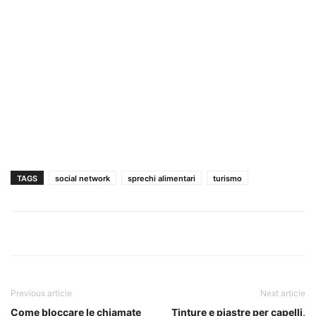
TAGS
social network
sprechi alimentari
turismo
Previous article
Next article
Come bloccare le chiamate
Tinture e piastre per capelli,