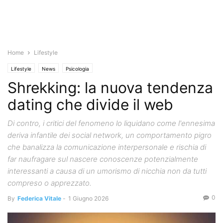
Home
Lifestyle
Lifestyle
News
Psicologia
Shrekking: la nuova tendenza
dating che divide il web
Di contro, i critici del fenomeno lo liquidano come l'ennesima
deriva infantile dei social network, un comportamento pigro
che banalizza la comunicazione interpersonale e rischia di
far naufragare sul nascere conoscenze potenzialmente
interessanti a causa di un umorismo di nicchia non da tutti
compreso o apprezzato.
0
By
Federica Vitale
-
1 Giugno 2026