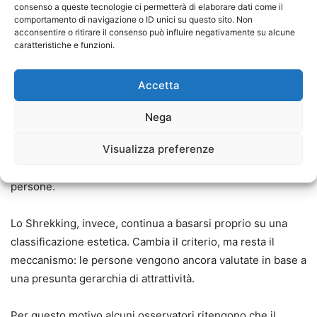
consenso a queste tecnologie ci permetterà di elaborare dati come il
comportamento di navigazione o ID unici su questo sito. Non
Il paradosso di Shrek
acconsentire o ritirare il consenso può influire negativamente su alcune
caratteristiche e funzioni.
C’è poi un aspetto curioso che rende questa tendenza
particolarmente interessante.
Accetta
Il messaggio originale del film Shrek era infatti quello di
Nega
superare i giudizi superficiali legati all’aspetto fisico. La
Visualizza preferenze
storia raccontava l’importanza di guardare oltre le
apparenze e di riconoscere il valore autentico delle
persone.
Lo Shrekking, invece, continua a basarsi proprio su una
classificazione estetica. Cambia il criterio, ma resta il
meccanismo: le persone vengono ancora valutate in base a
una presunta gerarchia di attrattività.
Per questo motivo alcuni osservatori ritengono che il