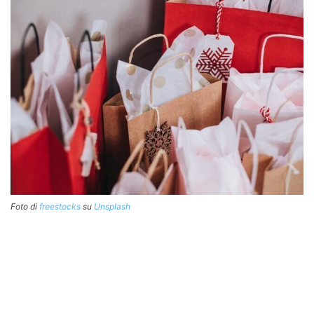
Foto di
freestocks
su
Unsplash