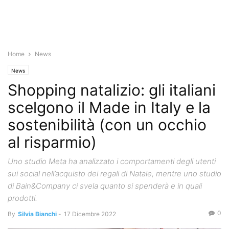
Home
News
News
Shopping natalizio: gli italiani
scelgono il Made in Italy e la
sostenibilità (con un occhio
al risparmio)
Uno studio Meta ha analizzato i comportamenti degli utenti
sui social nell’acquisto dei regali di Natale, mentre uno studio
di Bain&Company ci svela quanto si spenderà e in quali
prodotti.
0
By
Silvia Bianchi
-
17 Dicembre 2022