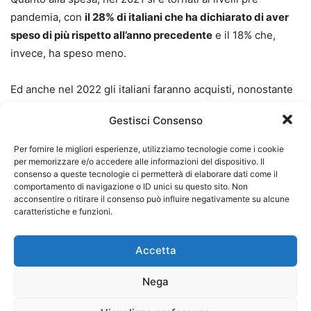
pandemia, con
il 28% di italiani che ha dichiarato di aver
speso di più rispetto all’anno precedente
e il 18% che,
invece, ha speso meno.
Ed anche nel 2022 gli italiani faranno acquisti, nonostante
la crisi economica.
Secondo un altro studio, infatti, questa
Gestisci Consenso
volta condotto dall’Holiday Shopping Outlook di
Bain&Company Italia, in collaborazione con Toluna, gli
Per fornire le migliori esperienze, utilizziamo tecnologie come i cookie
italiani spenderanno circa 300 euro a persona per lo
per memorizzare e/o accedere alle informazioni del dispositivo. Il
consenso a queste tecnologie ci permetterà di elaborare dati come il
shopping natalizio.
comportamento di navigazione o ID unici su questo sito. Non
acconsentire o ritirare il consenso può influire negativamente su alcune
caratteristiche e funzioni.
L’indagine ha inoltre analizzato i settori merceologici scelti
dai consumatori, evidenziando come il
food & beverage
Accetta
sia preferito rispetto agli altri.
Anche in questo caso il
made in Italy
è al primo posto negli acquisti delle festività.
Nega
Tra i preferiti troviamo il classico
cesto natalizio
, simbolo
della nostra
tradizione
, in molti casi composto da prodotti