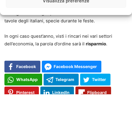
Visualizza preferenze
del territorio, e i prodotti del
settore vinicolo
, che
rimangono tra i regali più comuni e non mancano mai sulle
tavole degli italiani, specie durante le feste.
In ogni caso quest’anno, visti i rincari nei vari settori
dell’economia, la parola d’ordine sarà il
risparmio
.
Facebook
Facebook Messenger
WhatsApp
Telegram
Twitter
Pinterest
LinkedIn
Flipboard