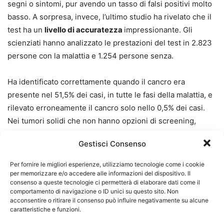
segni o sintomi, pur avendo un tasso di falsi positivi molto
basso. A sorpresa, invece, l’ultimo studio ha rivelato che il
test ha un
livello di accuratezza
impressionante. Gli
scienziati hanno analizzato le prestazioni del test in 2.823
persone con la malattia e 1.254 persone senza.
Ha identificato correttamente quando il cancro era
presente nel 51,5% dei casi, in tutte le fasi della malattia, e
rilevato erroneamente il cancro solo nello 0,5% dei casi.
Nei tumori solidi che non hanno opzioni di screening,
come i tumori esofagei, epatici e pancreatici, la capacità di
Gestisci Consenso
generare un risultato positivo del test era il doppio (65,6%)
rispetto a quella dei tumori solidi che hanno opzioni di
Per fornire le migliori esperienze, utilizziamo tecnologie come i cookie
screening come seno, tumori dell’intestino, del collo
per memorizzare e/o accedere alle informazioni del dispositivo. Il
consenso a queste tecnologie ci permetterà di elaborare dati come il
dell’utero e della prostata. Nel frattempo, la capacità
comportamento di navigazione o ID unici su questo sito. Non
complessiva di generare un risultato positivo del test nei
acconsentire o ritirare il consenso può influire negativamente su alcune
caratteristiche e funzioni.
tumori del sangue, come il linfoma e il mieloma, è stata del