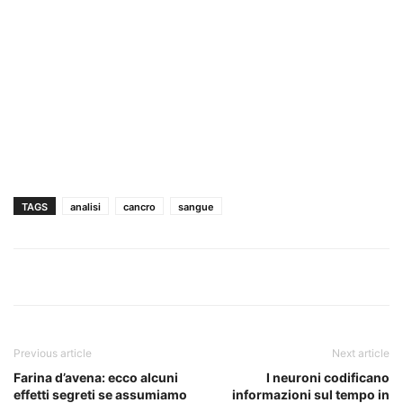
TAGS
analisi
cancro
sangue
Previous article
Next article
Farina d’avena: ecco alcuni
I neuroni codificano
effetti segreti se assumiamo
informazioni sul tempo in