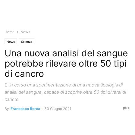
Home
News
News
Scienza
Una nuova analisi del sangue
potrebbe rilevare oltre 50 tipi
di cancro
E' in corso una sperimentazione di una nuova tipologia di
analisi del sangue, capace di scoprire oltre 50 tipi diversi di
cancro
0
By
Francesco Borea
-
30 Giugno 2021