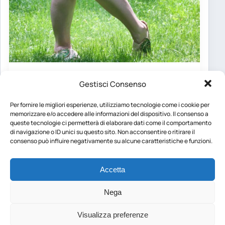
NEWS
Gestisci Consenso
Zanzare, ecco perché alcune persone
vengono punte di più
Per fornire le migliori esperienze, utilizziamo tecnologie come i cookie per
memorizzare e/o accedere alle informazioni del dispositivo. Il consenso a
Indice dei contenuti Non è solo questione di
queste tecnologie ci permetterà di elaborare dati come il comportamento
essere più o meno fortunati Ogni specie può
di navigazione o ID unici su questo sito. Non acconsentire o ritirare il
avere il…
consenso può influire negativamente su alcune caratteristiche e funzioni.
Federica Vitale
·
1 ora fa
·
5 min
Accetta
Nega
Visualizza preferenze