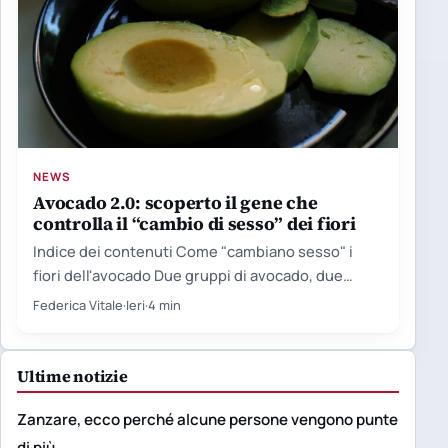
NEWS
Avocado 2.0: scoperto il gene che
controlla il “cambio di sesso” dei fiori
Indice dei contenuti Come "cambiano sesso" i
fiori dell'avocado Due gruppi di avocado, due
orologi biologici Il limite…
Federica Vitale
·
Ieri
·
4 min
Ultime notizie
Zanzare, ecco perché alcune persone vengono punte
di più