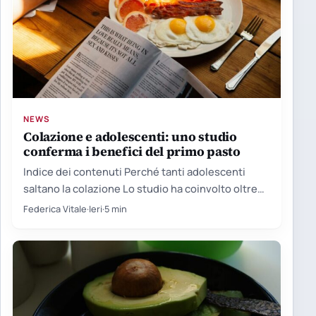
NEWS
Colazione e adolescenti: uno studio
conferma i benefici del primo pasto
Indice dei contenuti Perché tanti adolescenti
saltano la colazione Lo studio ha coinvolto oltre
cento giovani Le proteine…
Federica Vitale
·
Ieri
·
5 min