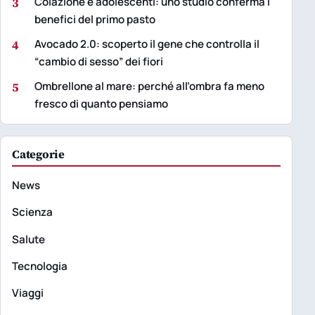
3
Colazione e adolescenti: uno studio conferma i
benefici del primo pasto
4
Avocado 2.0: scoperto il gene che controlla il
“cambio di sesso” dei fiori
5
Ombrellone al mare: perché all’ombra fa meno
fresco di quanto pensiamo
Categorie
News
Scienza
Salute
Tecnologia
Viaggi