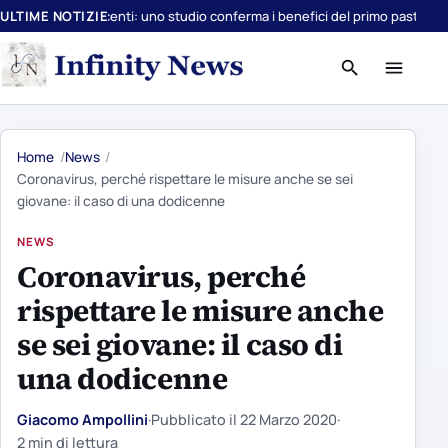
e adolescenti: uno studio conferma i benefici del primo pasto
ULTIME NOTIZIE
Avocado 2.0:
Apri
Apri
ricerca
menu
Home
News
Coronavirus, perché rispettare le misure anche se sei
giovane: il caso di una dodicenne
NEWS
Coronavirus, perché
rispettare le misure anche
se sei giovane: il caso di
una dodicenne
Giacomo Ampollini
·
Pubblicato il
22 Marzo 2020
·
2 min di lettura