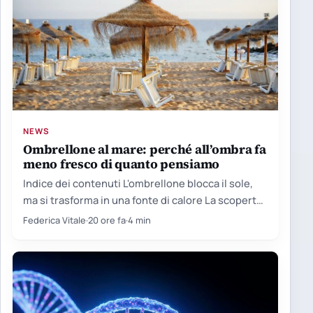
NEWS
Ombrellone al mare: perché all’ombra fa
meno fresco di quanto pensiamo
Indice dei contenuti L'ombrellone blocca il sole,
ma si trasforma in una fonte di calore La scoperta
nata…
Federica Vitale
·
20 ore fa
·
4 min