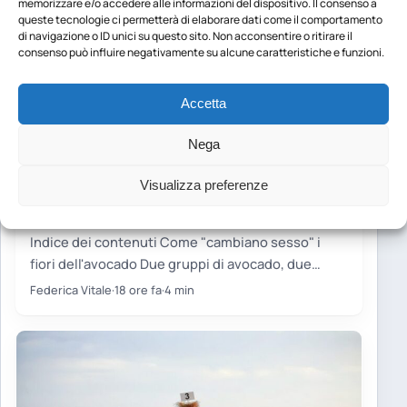
memorizzare e/o accedere alle informazioni del dispositivo. Il consenso a
queste tecnologie ci permetterà di elaborare dati come il comportamento
di navigazione o ID unici su questo sito. Non acconsentire o ritirare il
consenso può influire negativamente su alcune caratteristiche e funzioni.
Accetta
Nega
NEWS
Visualizza preferenze
Avocado 2.0: scoperto il gene che
controlla il “cambio di sesso” dei fiori
Indice dei contenuti Come "cambiano sesso" i
fiori dell'avocado Due gruppi di avocado, due
orologi biologici Il limite…
Federica Vitale
·
18 ore fa
·
4 min