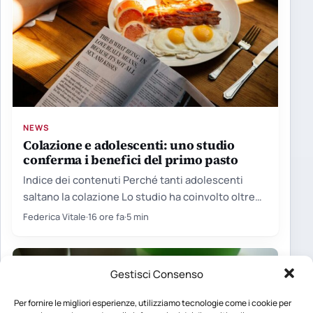
NEWS
Colazione e adolescenti: uno studio
conferma i benefici del primo pasto
Indice dei contenuti Perché tanti adolescenti
saltano la colazione Lo studio ha coinvolto oltre
cento giovani Le proteine…
Federica Vitale
·
16 ore fa
·
5 min
Gestisci Consenso
Per fornire le migliori esperienze, utilizziamo tecnologie come i cookie per