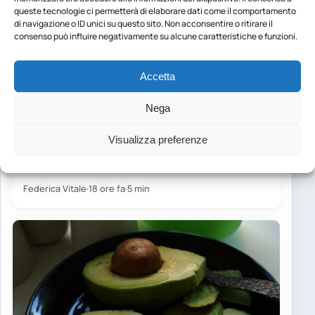
queste tecnologie ci permetterà di elaborare dati come il comportamento
di navigazione o ID unici su questo sito. Non acconsentire o ritirare il
consenso può influire negativamente su alcune caratteristiche e funzioni.
Accetta
NEWS
Nega
Colazione e adolescenti: uno studio
conferma i benefici del primo pasto
Visualizza preferenze
Indice dei contenuti Perché tanti adolescenti
saltano la colazione Lo studio ha coinvolto oltre
cento giovani Le proteine…
Federica Vitale
·
18 ore fa
·
5 min