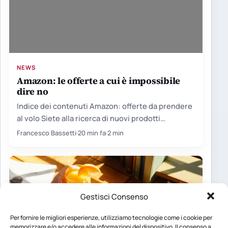
NEWS
Amazon: le offerte a cui è impossibile
dire no
Indice dei contenuti Amazon: offerte da prendere
al volo Siete alla ricerca di nuovi prodotti
tecnologici, ma non…
Francesco Bassetti
·
20 min fa
·
2 min
Gestisci Consenso
Per fornire le migliori esperienze, utilizziamo tecnologie come i cookie per
memorizzare e/o accedere alle informazioni del dispositivo. Il consenso a