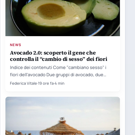
NEWS
Avocado 2.0: scoperto il gene che
controlla il “cambio di sesso” dei fiori
Indice dei contenuti Come "cambiano sesso" i
fiori dell'avocado Due gruppi di avocado, due
orologi biologici Il limite…
Federica Vitale
·
19 ore fa
·
4 min