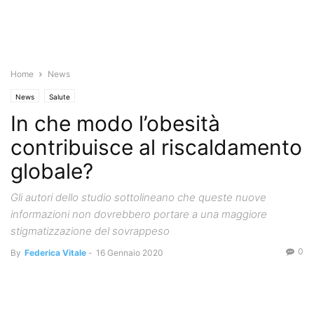
Home
News
News
Salute
In che modo l’obesità
contribuisce al riscaldamento
globale?
Gli autori dello studio sottolineano che queste nuove
informazioni non dovrebbero portare a una maggiore
stigmatizzazione del sovrappeso
0
By
Federica Vitale
-
16 Gennaio 2020