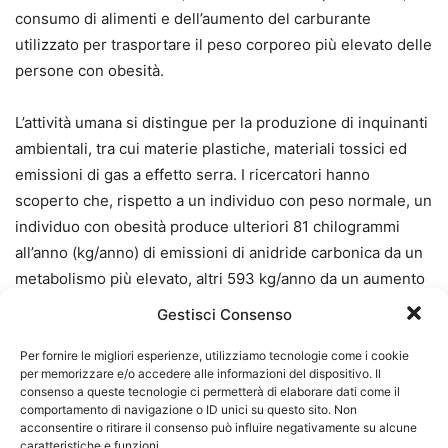
consumo di alimenti e dell’aumento del carburante
utilizzato per trasportare il peso corporeo più elevato delle
persone con obesità.
L’attività umana si distingue per la produzione di inquinanti
ambientali, tra cui materie plastiche, materiali tossici ed
emissioni di gas a effetto serra. I ricercatori hanno
scoperto che, rispetto a un individuo con peso normale, un
individuo con obesità produce ulteriori 81 chilogrammi
all’anno (kg/anno) di emissioni di anidride carbonica da un
metabolismo più elevato, altri 593 kg/anno da un aumento
del consumo di alimenti e bevande e altri 476 kg/anno
Gestisci Consenso
associati al trasporto terrestre e aereo.
Per fornire le migliori esperienze, utilizziamo tecnologie come i cookie
per memorizzare e/o accedere alle informazioni del dispositivo. Il
consenso a queste tecnologie ci permetterà di elaborare dati come il
Nel complesso, l’obesità è stata associata a circa il 20
comportamento di navigazione o ID unici su questo sito. Non
acconsentire o ritirare il consenso può influire negativamente su alcune
percento in più di emissioni di gas serra rispetto alle
caratteristiche e funzioni.