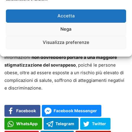
persone con peso normale. A livello globale,
l’
obesità
contribuisce alla generazione di ulteriori 700 megatoni
Accetta
all’anno di equivalente di anidride carbonica
, che
rappresenta circa l’1,6 per cento delle emissioni globali di
Nega
gas serra.
Visualizza preferenze
Gli autori dello studio sottolineano che queste nuove
informazioni
non dovrebbero portare a una maggiore
stigmatizzazione del sovrappeso
, poiché le persone
obese, oltre ad essere esposte a un rischio più elevato di
complicazioni di salute, soffrono di atteggiamenti negativi
e discriminazione.
Facebook
Facebook Messenger
WhatsApp
Telegram
Twitter