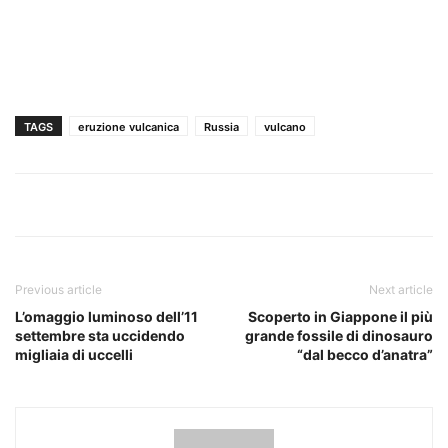
TAGS
eruzione vulcanica
Russia
vulcano
Previous article
Next article
L’omaggio luminoso dell’11
Scoperto in Giappone il più
settembre sta uccidendo
grande fossile di dinosauro
migliaia di uccelli
“dal becco d’anatra”