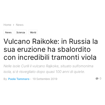
Home
News
News
Scienza
World
Vulcano Raikoke: in Russia la
sua eruzione ha sbalordito
con incredibili tramonti viola
Nelle isole Curili il vulcano Rajkoke, situato sull’omonima
isola, si è risvegliato dopo quasi 100 anni di quiete.
0
By
Paola Tammaro
-
19 Settembre 2019