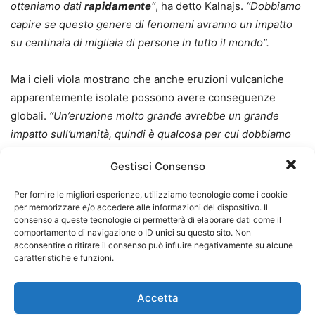
otteniamo dati
rapidamente
“
, ha detto Kalnajs.
“Dobbiamo
capire se questo genere di fenomeni avranno un impatto
su centinaia di migliaia di persone in tutto il mondo”.
Ma i cieli viola mostrano che anche eruzioni vulcaniche
apparentemente isolate possono avere conseguenze
globali.
“Un’eruzione molto grande avrebbe un grande
impatto sull’umanità, quindi è qualcosa per cui dobbiamo
essere pronti”
, ha aggiunto Kalnajs. L’eruzione di Raikoke è
Gestisci Consenso
stata così potente da essere
avvistata dagli astronauti
sulla
Stazione Spaziale Internazionale
. Si trova su un’isola
Per fornire le migliori esperienze, utilizziamo tecnologie come i cookie
disabitata nella catena delle
Isole Curili
nell’Oceano
per memorizzare e/o accedere alle informazioni del dispositivo. Il
consenso a queste tecnologie ci permetterà di elaborare dati come il
Pacifico
nord-occidentale. Le ultime eruzioni più recenti
comportamento di navigazione o ID unici su questo sito. Non
sono avvenute
nel 1924
e
nel 1778
.
acconsentire o ritirare il consenso può influire negativamente su alcune
caratteristiche e funzioni.
Accetta
Facebook
Facebook Messenger