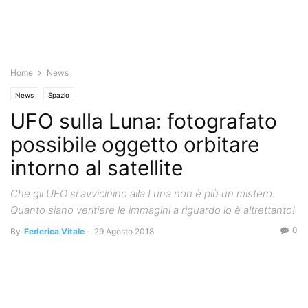
Home
News
News
Spazio
UFO sulla Luna: fotografato
possibile oggetto orbitare
intorno al satellite
Che gli UFO si avvicinino alla Luna non è più un mistero.
Quanto siano veritiere le immagini a riguardo lo è altrettanto!
0
By
Federica Vitale
-
29 Agosto 2018