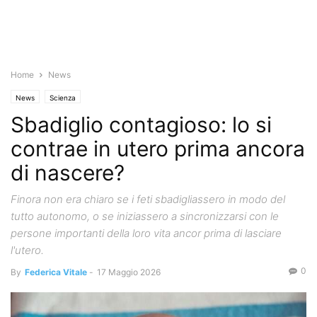
Home
News
News
Scienza
Sbadiglio contagioso: lo si
contrae in utero prima ancora
di nascere?
Finora non era chiaro se i feti sbadigliassero in modo del
tutto autonomo, o se iniziassero a sincronizzarsi con le
persone importanti della loro vita ancor prima di lasciare
l'utero.
0
By
Federica Vitale
-
17 Maggio 2026