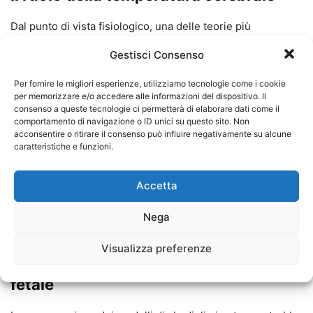
Dal punto di vista fisiologico, una delle teorie più
accreditate vede lo sbadiglio come un meccanismo di
Gestisci Consenso
termoregolazione:
l’ispirazione profonda di aria fresca
serve a “raffreddare” il cervello quando lavora troppo
. Nel
Per fornire le migliori esperienze, utilizziamo tecnologie come i cookie
per memorizzare e/o accedere alle informazioni del dispositivo. Il
contesto intrauterino, dove la temperatura è costante e
consenso a queste tecnologie ci permetterà di elaborare dati come il
non c’è aria, lo sbadiglio fetale potrebbe rispondere a
comportamento di navigazione o ID unici su questo sito. Non
acconsentire o ritirare il consenso può influire negativamente su alcune
micro-fluttuazioni termiche del liquido amniotico indotte
caratteristiche e funzioni.
dallo stato metabolico materno. Quando la madre sbadiglia
per raffreddare il proprio sistema, il conseguente
Accetta
cambiamento emodinamico potrebbe richiedere una
risposta analoga nel feto,
coordinando i due cervelli sulla
Nega
stessa frequenza biologica.
Visualizza preferenze
Nuove prospettive per il monitoraggio
fetale