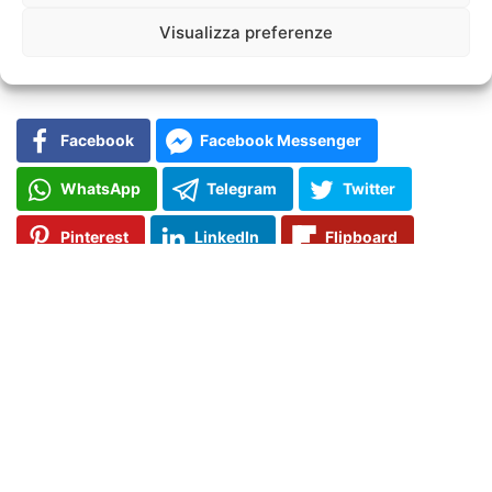
freddo e di altre sensazioni che contribuiscono alla nostra
Visualizza preferenze
esperienza corporea.
Facebook
Facebook Messenger
WhatsApp
Telegram
Twitter
Pinterest
LinkedIn
Flipboard