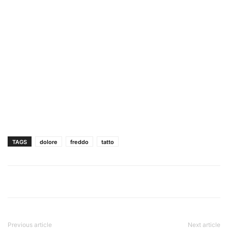
TAGS
dolore
freddo
tatto
Previous article
Next article