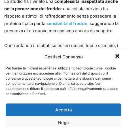
Lo studio ha rivelato una
complessità inaspettata anche
nella percezione del freddo
: una cellula nervosa ha
risposto a stimoli di raffreddamento senza possedere la
proteina tipica per la
sensibilità al freddo
, suggerendo la
presenza di un nuovo meccanismo ancora da scoprire.
Confrontando i risultati su esseri umani, topi e scimmie, i
ricercatori hanno notato che molti dei 16 tipi di cellule
Gestisci Consenso
nervose sono comuni tra le specie, ma la velocità di
conduzione varia, specialmente nelle cellule umane
Per fornire le migliori esperienze, utilizziamo tecnologie come i cookie
per memorizzare e/o accedere alle informazioni del dispositivo. Il
sensibili al dolore, molto più rapide rispetto a quelle dei
consenso a queste tecnologie ci permetterà di elaborare dati come il
topi. Questo potrebbe spiegare perché gli esseri umani
comportamento di navigazione o ID unici su questo sito. Non
acconsentire o ritirare il consenso può influire negativamente su alcune
reagiscono più prontamente a potenziali lesioni.
caratteristiche e funzioni.
Questa ricerca, pubblicata su
Nature Neuroscience
,
Accetta
rappresenta un importante progresso nella comprensione
del tatto e della percezione sensoriale, aprendo la strada a
Nega
futuri studi sui meccanismi di rilevamento del dolore, del