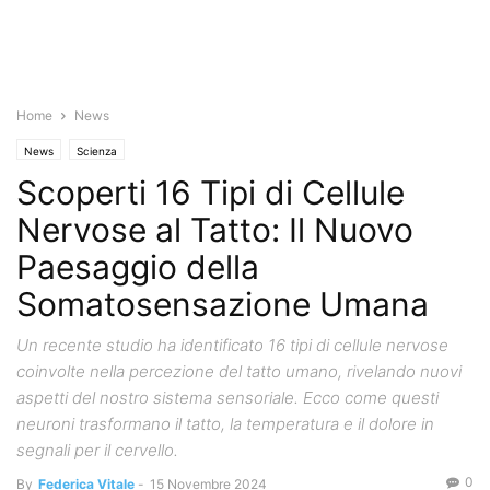
Home
News
News
Scienza
Scoperti 16 Tipi di Cellule
Nervose al Tatto: Il Nuovo
Paesaggio della
Somatosensazione Umana
Un recente studio ha identificato 16 tipi di cellule nervose
coinvolte nella percezione del tatto umano, rivelando nuovi
aspetti del nostro sistema sensoriale. Ecco come questi
neuroni trasformano il tatto, la temperatura e il dolore in
segnali per il cervello.
0
By
Federica Vitale
-
15 Novembre 2024